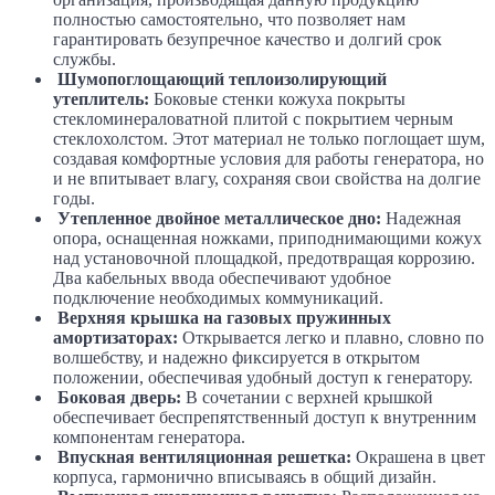
полностью самостоятельно, что позволяет нам
гарантировать безупречное качество и долгий срок
службы.
Шумопоглощающий теплоизолирующий
утеплитель:
Боковые стенки кожуха покрыты
стекломинераловатной плитой с покрытием черным
стеклохолстом. Этот материал не только поглощает шум,
создавая комфортные условия для работы генератора, но
и не впитывает влагу, сохраняя свои свойства на долгие
годы.
Утепленное двойное металлическое дно:
Надежная
опора, оснащенная ножками, приподнимающими кожух
над установочной площадкой, предотвращая коррозию.
Два кабельных ввода обеспечивают удобное
подключение необходимых коммуникаций.
Верхняя крышка на газовых пружинных
амортизаторах:
Открывается легко и плавно, словно по
волшебству, и надежно фиксируется в открытом
положении, обеспечивая удобный доступ к генератору.
Боковая дверь:
В сочетании с верхней крышкой
обеспечивает беспрепятственный доступ к внутренним
компонентам генератора.
Впускная вентиляционная решетка:
Окрашена в цвет
корпуса, гармонично вписываясь в общий дизайн.