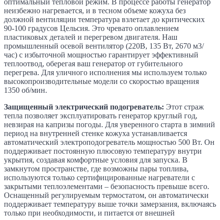
оптимальный тепловой режим. В процессе работы генератор
неизбежно нагревается, и в тесном объеме кожуха без
должной вентиляции температура взлетает до критических
90-100 градусов Цельсия. Это чревато оплавлением
пластиковых деталей и перегревом двигателя. Наш
промышленный осевой вентилятор (220В, 135 Вт, 2670 м3/
час) с избыточной мощностью гарантирует эффективный
теплоотвод, оберегая ваш генератор от губительного
перегрева. Для уличного исполнения мы используем только
высокопроизводительные модели со скоростью вращения
1350 об/мин.
Защищенный электрический подогреватель:
Этот страж
тепла позволяет эксплуатировать генератор круглый год,
невзирая на капризы погоды. Для уверенного старта в зимний
период на внутренней стенке кожуха устанавливается
автоматический электроподогреватель мощностью 500 Вт. Он
поддерживает постоянную плюсовую температуру внутри
укрытия, создавая комфортные условия для запуска. В
замкнутом пространстве, где возможны пары топлива,
используются только сертифицированные нагреватели с
закрытыми теплоэлементами – безопасность превыше всего.
Оснащенный регулируемым термостатом, он автоматически
поддерживает температуру выше точки замерзания, включаясь
только при необходимости, и питается от внешней