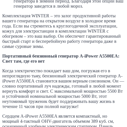
генератора в зимний период. Благодаря этой опции ваш
генератор заведется в любой мороз.
Комплектация WINTER – это залог продуктивной работы
вашего генератора на открытом воздухе в холодное время
года. Если вы стремитесь к круглогодичной эксплуатации,
кожух для электростанции в комплектации WINTER с
обогревом – это ваш выбор. Он обеспечит гарантированный
быстрый старт и бесперебойную работу генератора даже в
самые суровые зимы.
Портативный бензиновый генератор A-iPower A5500EA:
Cвет там, где его нет
Когда электричество покидает ваш дом, погружая его в
непроглядную тьму, бензиновый электрический генератор A-
iPower A5500ЕА становится вашим верным союзником. Он —
словно портативный луч надежды, готовый в любой момент
вернуть комфорт и свет. С максимальной мощностью 5500 Вт
и устойчивой номинальной мощностью 5000 Вт, этот
неутомимый труженик будет поддерживать вашу жизнь в
течение 11 часов при полной нагрузке!
Сердцем A-iPower A5500EA является компактный, но
мощный 4-тактный OHV-двигатель объемом 389 куб. см,
оснащенный удобным электрическим стартером. Панель