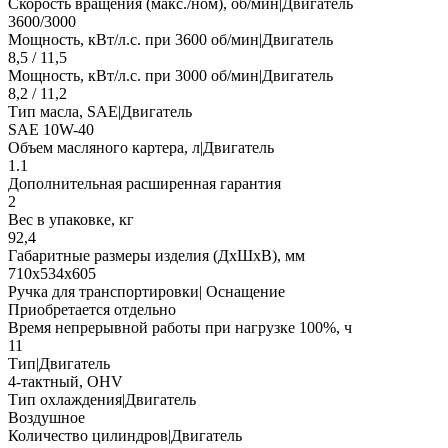
Скорость вращения (макс./ном), об/мин|Двигатель
3600/3000
Мощность, кВт/л.с. при 3600 об/мин|Двигатель
8,5 / 11,5
Мощность, кВт/л.с. при 3000 об/мин|Двигатель
8,2 / 11,2
Тип масла, SAE|Двигатель
SAE 10W-40
Объем масляного картера, л|Двигатель
1.1
Дополнительная расширенная гарантия
2
Вес в упаковке, кг
92,4
Габаритные размеры изделия (ДхШхВ), мм
710х534х605
Ручка для транспортировки| Оснащение
Приобретается отдельно
Время непрерывной работы при нагрузке 100%, ч
11
Тип|Двигатель
4-тактный, OHV
Тип охлаждения|Двигатель
Воздушное
Количество цилиндров|Двигатель