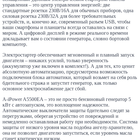
управления – это центр управления энергией: две
стандартные розетки 230В/16А для обычных приборов, одна
силовая розетка 230В/32А для более требовательных
устройств, и, конечно же, современный разъем USB, чтобы
ваши смартфоны и планшеты всегда оставались на связи с
миром. А цифровой дисплей в режиме реального времени
докладывает вам о состоянии генератора, словно бортовой
компьютер.
Электростартер обеспечивает мгновенный и плавный запуск
двигателя – никаких усилий, только уверенность
(аккумулятор уже включен в комплект!). А для тех, кто ценит
абсолютную автоматизацию, предусмотрена возможность
подключения блока автоматики, который возьмет на себя роль
бдительного стража и запустит генератор, как только
основное электроснабжение даст сбой.
A-iPower A5500EA – это не просто бензиновый генератор 5
кВт с автозапуском, это воплощение надежности.
Автоматические выключатели защиты бдительно следят за
перегрузками, оберегая устройство от повреждений и
немедленно останавливая работу при необходимости. Система
защиты от низкого уровня масла подобна ангелу-хранителю,
она не позволит двигателю запуститься, если уровень масла
станет критически низким.