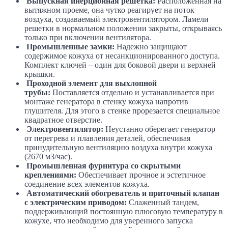
Выпускная инерционная решетка:
Расположенная на
вытяжном проеме, она чутко реагирует на поток
воздуха, создаваемый электровентилятором. Ламели
решетки в нормальном положении закрыты, открываясь
только при включении вентилятора.
Промышленные замки:
Надежно защищают
содержимое кожуха от несанкционированного доступа.
Комплект ключей – один для боковой двери и верхней
крышки.
Проходной элемент для выхлопной
трубы:
Поставляется отдельно и устанавливается при
монтаже генератора в стенку кожуха напротив
глушителя. Для этого в стенке прорезается специальное
квадратное отверстие.
Электровентилятор:
Неустанно оберегает генератор
от перегрева и плавления деталей, обеспечивая
принудительную вентиляцию воздуха внутри кожуха
(2670 м3/час).
Промышленная фурнитура со скрытыми
креплениями:
Обеспечивает прочное и эстетичное
соединение всех элементов кожуха.
Автоматический обогреватель и приточный клапан
с электрическим приводом:
Слаженный тандем,
поддерживающий постоянную плюсовую температуру в
кожухе, что необходимо для уверенного запуска