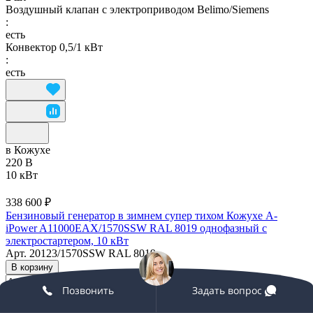
Воздушный клапан с электроприводом Belimo/Siemens
:
есть
Конвектор 0,5/1 кВт
:
есть
в Кожухе
220 В
10 кВт
338 600 ₽
Бензиновый генератор в зимнем супер тихом Кожухе A-
iPower A11000EAX/1570SSW RAL 8019 однофазный с
электростартером, 10 кВт
Арт.
20123/1570SSW RAL 8019
В корзину
Позвонить
Задать вопрос
Максимальная мощность, кВт
: