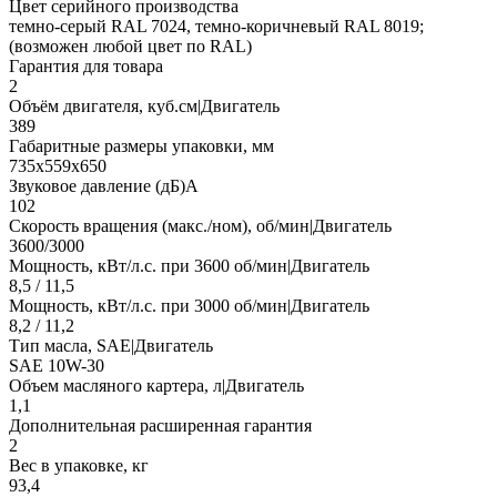
Цвет серийного производства
темно-серый RAL 7024, темно-коричневый RAL 8019;
(возможен любой цвет по RAL)
Гарантия для товара
2
Объём двигателя, куб.см|Двигатель
389
Габаритные размеры упаковки, мм
735х559х650
Звуковое давление (дБ)А
102
Скорость вращения (макс./ном), об/мин|Двигатель
3600/3000
Мощность, кВт/л.с. при 3600 об/мин|Двигатель
8,5 / 11,5
Мощность, кВт/л.с. при 3000 об/мин|Двигатель
8,2 / 11,2
Тип масла, SAE|Двигатель
SAE 10W-30
Объем масляного картера, л|Двигатель
1,1
Дополнительная расширенная гарантия
2
Вес в упаковке, кг
93,4