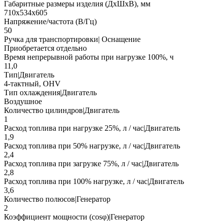
Габаритные размеры изделия (ДхШхВ), мм
710х534х605
Напряжение/частота (В/Гц)
50
Ручка для транспортировки| Оснащение
Приобретается отдельно
Время непрерывной работы при нагрузке 100%, ч
11,0
Тип|Двигатель
4-тактный, OHV
Тип охлаждения|Двигатель
Воздушное
Количество цилиндров|Двигатель
1
Расход топлива при нагрузке 25%, л / час|Двигатель
1,9
Расход топлива при 50% нагрузке, л / час|Двигатель
2,4
Расход топлива при загрузке 75%, л / час|Двигатель
2,8
Расход топлива при 100% нагрузке, л / час|Двигатель
3,6
Количество полюсов|Генератор
2
Коэффициент мощности (cosφ)|Генератор