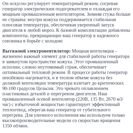
Он искусно регулирует температурный режим, согревая
генератор электрическим подогревателем и охлаждая его
мощным промышленным вентилятором. Зимняя стужа больше
не страшна: внутри кожуха поддерживается стабильная
плюсовая температура, обеспечивая уверенный запуск
двигателя в любой мороз. К базовой комплектации добавлены
компоненты, превращающие ваш генератор в надежного
союзника в борьбе с холодом:
Вытяжной электровентилятор:
Мощная вентиляция –
жизненно важный элемент для стабильной работы генератора
в замкнутом пространстве кожуха. Этот промышленный
исполин, словно неутомимый страж, обеспечивает
оптимальный тепловой режим. В процессе работы генератор
неизбежно нагревается, и в тесном объеме кожуха без
должной вентиляции температура взлетает до критических
90-100 градусов Цельсия. Это чревато оплавлением
пластиковых деталей и перегревом двигателя. Наш
промышленный осевой вентилятор (220В, 135 Вт, 2670 м3/
час) с избыточной мощностью гарантирует эффективный
теплоотвод, оберегая ваш генератор от губительного
перегрева. Для уличного исполнения мы используем только
высокопроизводительные модели со скоростью вращения
1350 об/мин.