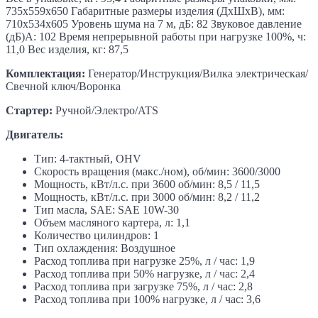
735х559х650 Габаритные размеры изделия (ДхШхВ), мм:
710х534х605 Уровень шума на 7 м, дБ: 82 Звуковое давление
(дБ)А: 102 Время непрерывной работы при нагрузке 100%, ч:
11,0 Вес изделия, кг: 87,5
Комплектация:
Генератор/Инструкция/Вилка электрическая/
Свечной ключ/Воронка
Стартер:
Ручной/Электро/ATS
Двигатель:
Тип: 4-тактный, OHV
Скорость вращения (макс./ном), об/мин: 3600/3000
Мощность, кВт/л.с. при 3600 об/мин: 8,5 / 11,5
Мощность, кВт/л.с. при 3000 об/мин: 8,2 / 11,2
Тип масла, SAE: SAE 10W-30
Объем масляного картера, л: 1,1
Количество цилиндров: 1
Тип охлаждения: Воздушное
Расход топлива при нагрузке 25%, л / час: 1,9
Расход топлива при 50% нагрузке, л / час: 2,4
Расход топлива при загрузке 75%, л / час: 2,8
Расход топлива при 100% нагрузке, л / час: 3,6