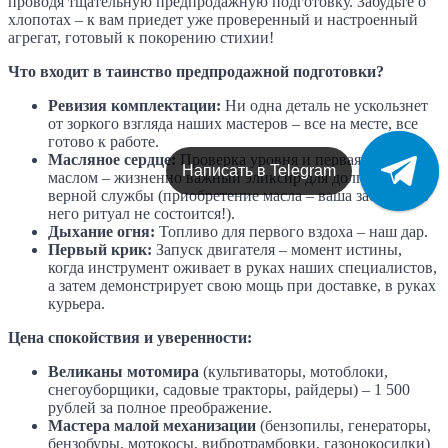
проводя тщательную предпродажную подготовку. Забудьте о
хлопотах – к вам приедет уже проверенный и настроенный
агрегат, готовый к покорению стихии!
Что входит в таинство предпродажной подготовки?
Ревизия комплектации:
Ни одна деталь не ускользнет
от зоркого взгляда наших мастеров – все на месте, все
готово к работе.
Масляное сердце:
Проверка уровня и первая заправка
Написать в Telegram
маслом – жизненно важный эликсир для долгой и
верной службы (приобретение масла – ваша забота, без
него ритуал не состоится!).
Дыхание огня:
Топливо для первого вздоха – наш дар.
Первый крик:
Запуск двигателя – момент истины,
когда инструмент оживает в руках наших специалистов,
а затем демонстрирует свою мощь при доставке, в руках
курьера.
Цена спокойствия и уверенности:
Великаны мотомира
(культиваторы, мотоблоки,
снегоуборщики, садовые тракторы, райдеры) – 1 500
рублей за полное преображение.
Мастера малой механизации
(бензопилы, генераторы,
бензобуры, мотокосы, вибротрамбовки, газонокосилки)