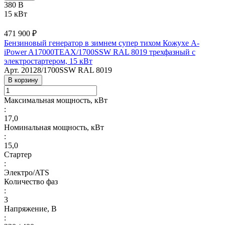
380 В
15 кВт
471 900 ₽
Бензиновый генератор в зимнем супер тихом Кожухе A-
iPower A17000TEAX/1700SSW RAL 8019 трехфазный с
электростартером, 15 кВт
Арт.
20128/1700SSW RAL 8019
В корзину
Максимальная мощность, кВт
:
17,0
Номинальная мощность, кВт
:
15,0
Стартер
:
Электро/ATS
Количество фаз
:
3
Напряжение, В
: