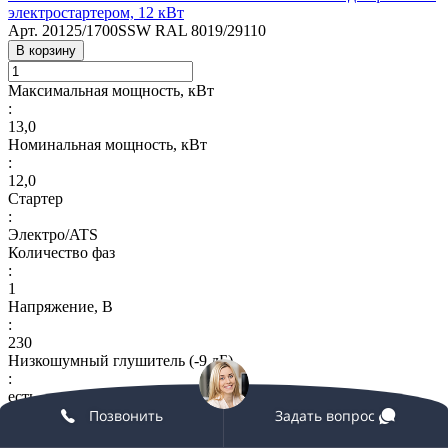
электростартером, 12 кВт
Арт.
20125/1700SSW RAL 8019/29110
В корзину
Максимальная мощность, кВт
:
13,0
Номинальная мощность, кВт
:
12,0
Стартер
:
Электро/ATS
Количество фаз
:
1
Напряжение, В
:
230
Низкошумный глушитель (-9 дБ)
:
есть
Позвонить
Задать вопрос
Центробежный вентилятор (2800 куб.м/ч)
: