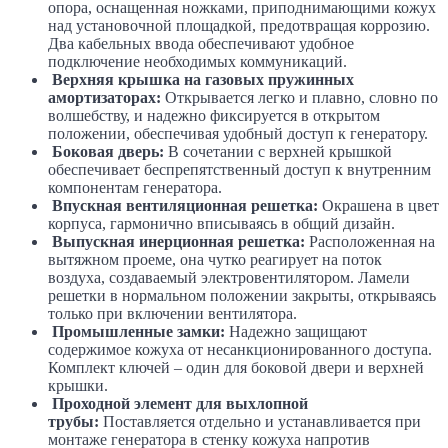
опора, оснащенная ножками, приподнимающими кожух
над установочной площадкой, предотвращая коррозию.
Два кабельных ввода обеспечивают удобное
подключение необходимых коммуникаций.
Верхняя крышка на газовых пружинных
амортизаторах:
Открывается легко и плавно, словно по
волшебству, и надежно фиксируется в открытом
положении, обеспечивая удобный доступ к генератору.
Боковая дверь:
В сочетании с верхней крышкой
обеспечивает беспрепятственный доступ к внутренним
компонентам генератора.
Впускная вентиляционная решетка:
Окрашена в цвет
корпуса, гармонично вписываясь в общий дизайн.
Выпускная инерционная решетка:
Расположенная на
вытяжном проеме, она чутко реагирует на поток
воздуха, создаваемый электровентилятором. Ламели
решетки в нормальном положении закрыты, открываясь
только при включении вентилятора.
Промышленные замки:
Надежно защищают
содержимое кожуха от несанкционированного доступа.
Комплект ключей – один для боковой двери и верхней
крышки.
Проходной элемент для выхлопной
трубы:
Поставляется отдельно и устанавливается при
монтаже генератора в стенку кожуха напротив