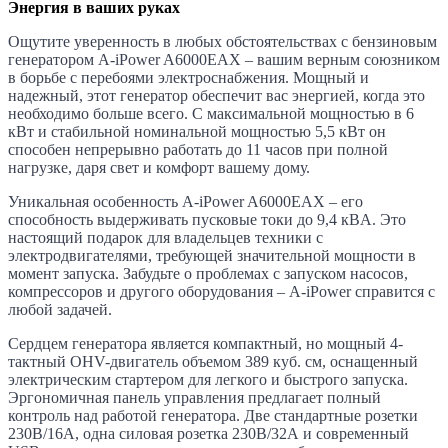
Энергия в ваших руках
Ощутите уверенность в любых обстоятельствах с бензиновым
генератором A-iPower A6000EAX – вашим верным союзником
в борьбе с перебоями электроснабжения. Мощный и
надежный, этот генератор обеспечит вас энергией, когда это
необходимо больше всего. С максимальной мощностью в 6
кВт и стабильной номинальной мощностью 5,5 кВт он
способен непрерывно работать до 11 часов при полной
нагрузке, даря свет и комфорт вашему дому.
Уникальная особенность A-iPower A6000EAX – его
способность выдерживать пусковые токи до 9,4 кВA. Это
настоящий подарок для владельцев техники с
электродвигателями, требующей значительной мощности в
момент запуска. Забудьте о проблемах с запуском насосов,
компрессоров и другого оборудования – A-iPower справится с
любой задачей.
Сердцем генератора является компактный, но мощный 4-
тактный OHV-двигатель объемом 389 куб. см, оснащенный
электрическим стартером для легкого и быстрого запуска.
Эргономичная панель управления предлагает полный
контроль над работой генератора. Две стандартные розетки
230В/16А, одна силовая розетка 230В/32А и современный