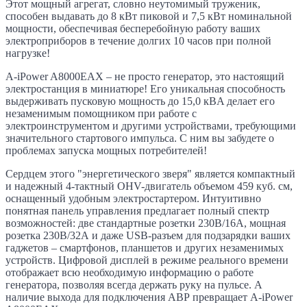
Этот мощный агрегат, словно неутомимый труженик,
способен выдавать до 8 кВт пиковой и 7,5 кВт номинальной
мощности, обеспечивая бесперебойную работу ваших
электроприборов в течение долгих 10 часов при полной
нагрузке!
A-iPower A8000EAX – не просто генератор, это настоящий
электростанция в миниатюре! Его уникальная способность
выдерживать пусковую мощность до 15,0 кВA делает его
незаменимым помощником при работе с
электроинструментом и другими устройствами, требующими
значительного стартового импульса. С ним вы забудете о
проблемах запуска мощных потребителей!
Сердцем этого "энергетического зверя" является компактный
и надежный 4-тактный OHV-двигатель объемом 459 куб. см,
оснащенный удобным электростартером. Интуитивно
понятная панель управления предлагает полный спектр
возможностей: две стандартные розетки 230В/16А, мощная
розетка 230В/32А и даже USB-разъем для подзарядки ваших
гаджетов – смартфонов, планшетов и других незаменимых
устройств. Цифровой дисплей в режиме реального времени
отображает всю необходимую информацию о работе
генератора, позволяя всегда держать руку на пульсе. А
наличие выхода для подключения АВР превращает A-iPower