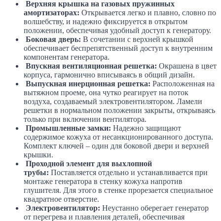
Верхняя крышка на газовых пружинных
амортизаторах:
Открывается легко и плавно, словно по
волшебству, и надежно фиксируется в открытом
положении, обеспечивая удобный доступ к генератору.
Боковая дверь:
В сочетании с верхней крышкой
обеспечивает беспрепятственный доступ к внутренним
компонентам генератора.
Впускная вентиляционная решетка:
Окрашена в цвет
корпуса, гармонично вписываясь в общий дизайн.
Выпускная инерционная решетка:
Расположенная на
вытяжном проеме, она чутко реагирует на поток
воздуха, создаваемый электровентилятором. Ламели
решетки в нормальном положении закрыты, открываясь
только при включении вентилятора.
Промышленные замки:
Надежно защищают
содержимое кожуха от несанкционированного доступа.
Комплект ключей – один для боковой двери и верхней
крышки.
Проходной элемент для выхлопной
трубы:
Поставляется отдельно и устанавливается при
монтаже генератора в стенку кожуха напротив
глушителя. Для этого в стенке прорезается специальное
квадратное отверстие.
Электровентилятор:
Неустанно оберегает генератор
от перегрева и плавления деталей, обеспечивая