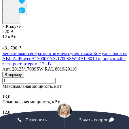
в Кожухе
220 В
12 кВт
431 700 ₽
Бензиновый генератор в зимнем супер тихом Кожухе с блоком
АВР A-iPower A13000EAX/1700SSW RAL 8019 однофазный с
электростартером, 12 кВт
Арт.
20125/1700SSW RAL 8019/29110
В корзину
Максимальная мощность, кВт
:
13,0
Номинальная мощность, кВт
:
12,0
Стартер
Позвонить
Задать вопрос
:
Электро/ATS