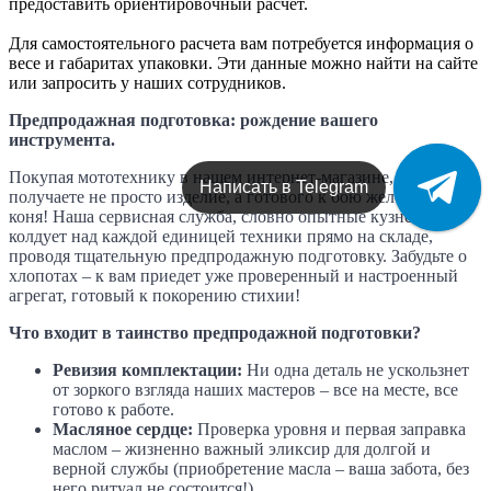
предоставить ориентировочный расчет.
Для самостоятельного расчета вам потребуется информация о
весе и габаритах упаковки. Эти данные можно найти на сайте
или запросить у наших сотрудников.
Предпродажная подготовка: рождение вашего
инструмента.
Покупая мототехнику в нашем интернет-магазине, вы
Написать в Telegram
получаете не просто изделие, а готового к бою железного
коня! Наша сервисная служба, словно опытные кузнецы,
колдует над каждой единицей техники прямо на складе,
проводя тщательную предпродажную подготовку. Забудьте о
хлопотах – к вам приедет уже проверенный и настроенный
агрегат, готовый к покорению стихии!
Что входит в таинство предпродажной подготовки?
Ревизия комплектации:
Ни одна деталь не ускользнет
от зоркого взгляда наших мастеров – все на месте, все
готово к работе.
Масляное сердце:
Проверка уровня и первая заправка
маслом – жизненно важный эликсир для долгой и
верной службы (приобретение масла – ваша забота, без
него ритуал не состоится!).