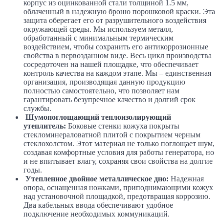
корпус из оцинкованной стали толщиной 1.5 мм,
облаченный в надежную броню порошковой краски. Эта
защита оберегает его от разрушительного воздействия
окружающей среды. Мы используем металл,
обработанный с минимальным термическим
воздействием, чтобы сохранить его антикоррозионные
свойства в первозданном виде. Весь цикл производства
сосредоточен на нашей площадке, что обеспечивает
контроль качества на каждом этапе. Мы – единственная
организация, производящая данную продукцию
полностью самостоятельно, что позволяет нам
гарантировать безупречное качество и долгий срок
службы.
Шумопоглощающий теплоизолирующий
утеплитель:
Боковые стенки кожуха покрыты
стекломинераловатной плитой с покрытием черным
стеклохолстом. Этот материал не только поглощает шум,
создавая комфортные условия для работы генератора, но
и не впитывает влагу, сохраняя свои свойства на долгие
годы.
Утепленное двойное металлическое дно:
Надежная
опора, оснащенная ножками, приподнимающими кожух
над установочной площадкой, предотвращая коррозию.
Два кабельных ввода обеспечивают удобное
подключение необходимых коммуникаций.