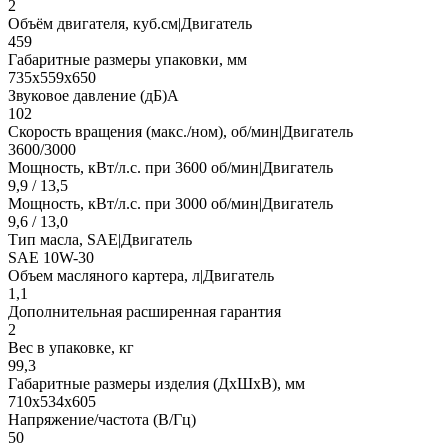
2
Объём двигателя, куб.см|Двигатель
459
Габаритные размеры упаковки, мм
735х559х650
Звуковое давление (дБ)А
102
Скорость вращения (макс./ном), об/мин|Двигатель
3600/3000
Мощность, кВт/л.с. при 3600 об/мин|Двигатель
9,9 / 13,5
Мощность, кВт/л.с. при 3000 об/мин|Двигатель
9,6 / 13,0
Тип масла, SAE|Двигатель
SAE 10W-30
Объем масляного картера, л|Двигатель
1,1
Дополнительная расширенная гарантия
2
Вес в упаковке, кг
99,3
Габаритные размеры изделия (ДхШхВ), мм
710х534х605
Напряжение/частота (В/Гц)
50