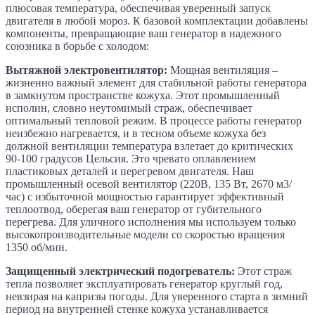
плюсовая температура, обеспечивая уверенный запуск
двигателя в любой мороз. К базовой комплектации добавлены
компоненты, превращающие ваш генератор в надежного
союзника в борьбе с холодом:
Вытяжной электровентилятор:
Мощная вентиляция –
жизненно важный элемент для стабильной работы генератора
в замкнутом пространстве кожуха. Этот промышленный
исполин, словно неутомимый страж, обеспечивает
оптимальный тепловой режим. В процессе работы генератор
неизбежно нагревается, и в тесном объеме кожуха без
должной вентиляции температура взлетает до критических
90-100 градусов Цельсия. Это чревато оплавлением
пластиковых деталей и перегревом двигателя. Наш
промышленный осевой вентилятор (220В, 135 Вт, 2670 м3/
час) с избыточной мощностью гарантирует эффективный
теплоотвод, оберегая ваш генератор от губительного
перегрева. Для уличного исполнения мы используем только
высокопроизводительные модели со скоростью вращения
1350 об/мин.
Защищенный электрический подогреватель:
Этот страж
тепла позволяет эксплуатировать генератор круглый год,
невзирая на капризы погоды. Для уверенного старта в зимний
период на внутренней стенке кожуха устанавливается