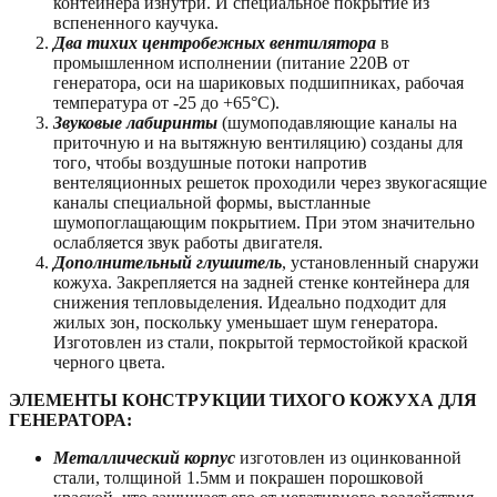
контейнера изнутри. И специальное покрытие из
вспененного каучука.
Два тихих центробежных вентилятора
в
промышленном исполнении (питание 220В от
генератора, оси на шариковых подшипниках, рабочая
температура от -25 до +65°C).
Звуковые лабиринты
(шумоподавляющие каналы на
приточную и на вытяжную вентиляцию) созданы для
того, чтобы воздушные потоки напротив
вентеляционных решеток проходили через звукогасящие
каналы специальной формы, выстланные
шумопоглащающим покрытием. При этом значительно
ослабляется звук работы двигателя.
Дополнительный глушитель
, установленный снаружи
кожуха. Закрепляется на задней стенке контейнера для
снижения тепловыделения. Идеально подходит для
жилых зон, поскольку уменьшает шум генератора.
Изготовлен из стали, покрытой термостойкой краской
черного цвета.
ЭЛЕМЕНТЫ КОНСТРУКЦИИ ТИХОГО КОЖУХА ДЛЯ
ГЕНЕРАТОРА:
Металлический корпус
изготовлен из оцинкованной
стали, толщиной 1.5мм и покрашен порошковой