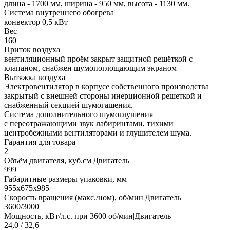
длина - 1700 мм, ширина - 950 мм, высота - 1130 мм.
Система внутреннего обогрева
конвектор 0,5 кВт
Вес
160
Приток воздуха
вентиляционный проём закрыт защитной решёткой с
клапаном, снабжен шумопоглощающим экраном
Вытяжка воздуха
Электровентилятор в корпусе собственного производства
закрытый с внешней стороны инерционной решеткой и
снабженный секцией шумогашения.
Система дополнительного шумоглушения
с переотражающими звук лабиринтами, тихими
центробежными вентиляторами и глушителем шума.
Гарантия для товара
2
Объём двигателя, куб.см|Двигатель
999
Габаритные размеры упаковки, мм
955х675х985
Скорость вращения (макс./ном), об/мин|Двигатель
3600/3000
Мощность, кВт/л.с. при 3600 об/мин|Двигатель
24,0 / 32,6