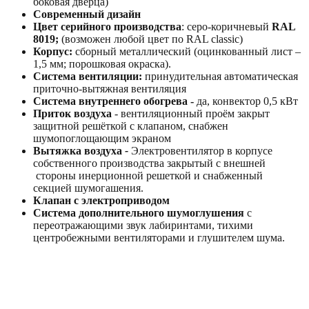
боковая дверца)
Современный дизайн
Цвет серийного производства
: серо-коричневый
RAL
8019;
(возможен любой цвет по RAL classic)
Корпус:
сборный металлический (оцинкованный лист –
1,5 мм; порошковая окраска).
Система вентиляции:
принудительная автоматическая
приточно-вытяжная вентиляция
Система внутреннего обогрева -
да, конвектор 0,5 кВт
Приток воздуха
- вентиляционный проём закрыт
защитной решёткой с клапаном, снабжен
шумопоглощающим экраном
Вытяжка воздуха
-
Электровентилятор в корпусе
собственного производства закрытый с внешней
стороны инерционной решеткой и снабженный
секцией шумогашения.
Клапан с электроприводом
Система дополнительного шумоглушения
с
переотражающими звук лабиринтами, тихими
центробежными вентиляторами и глушителем шума.