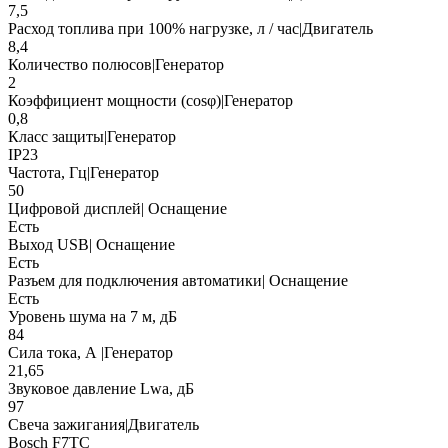
7,5
Расход топлива при 100% нагрузке, л / час|Двигатель
8,4
Количество полюсов|Генератор
2
Коэффициент мощности (cosφ)|Генератор
0,8
Класс защиты|Генератор
IP23
Частота, Гц|Генератор
50
Цифровой дисплей| Оснащение
Есть
Выход USB| Оснащение
Есть
Разъем для подключения автоматики| Оснащение
Есть
Уровень шума на 7 м, дБ
84
Сила тока, А |Генератор
21,65
Звуковое давление Lwa, дБ
97
Свеча зажигания|Двигатель
Bosch F7TC