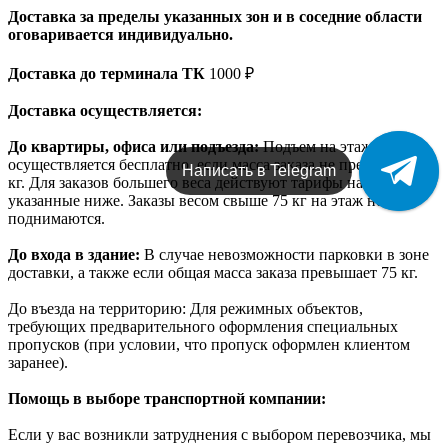
Доставка за пределы указанных зон и в соседние области
оговаривается индивидуально.
Доставка до терминала ТК
1000 ₽
Доставка осуществляется:
До квартиры, офиса или подъезда:
Подъем на этаж
осуществляется бесплатно, если масса заказа не превышает 12
Написать в Telegram
кг. Для заказов большего веса действуют тарифы на подъем,
указанные ниже. Заказы весом свыше 75 кг на этаж не
поднимаются.
До входа в здание:
В случае невозможности парковки в зоне
доставки, а также если общая масса заказа превышает 75 кг.
До въезда на территорию: Для режимных объектов,
требующих предварительного оформления специальных
пропусков (при условии, что пропуск оформлен клиентом
заранее).
Помощь в выборе транспортной компании:
Если у вас возникли затруднения с выбором перевозчика, мы