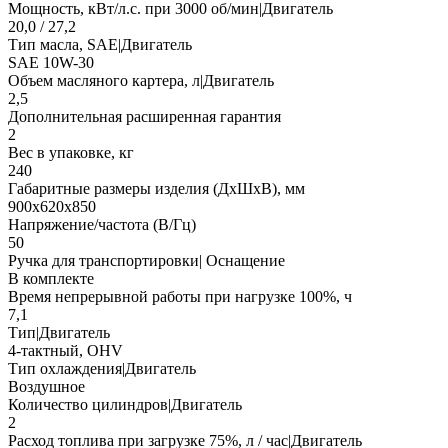
Мощность, кВт/л.с. при 3000 об/мин|Двигатель
20,0 / 27,2
Тип масла, SAE|Двигатель
SAE 10W-30
Объем масляного картера, л|Двигатель
2,5
Дополнительная расширенная гарантия
2
Вес в упаковке, кг
240
Габаритные размеры изделия (ДхШхВ), мм
900х620х850
Напряжение/частота (В/Гц)
50
Ручка для транспортировки| Оснащение
В комплекте
Время непрерывной работы при нагрузке 100%, ч
7,1
Тип|Двигатель
4-тактный, OHV
Тип охлаждения|Двигатель
Воздушное
Количество цилиндров|Двигатель
2
Расход топлива при загрузке 75%, л / час|Двигатель