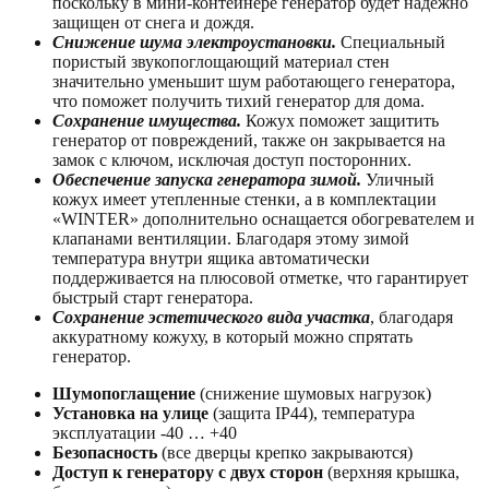
поскольку в мини-контейнере генератор будет надежно
защищен от снега и дождя.
Снижение шума электроустановки.
Специальный
пористый звукопоглощающий материал стен
значительно уменьшит шум работающего генератора,
что поможет получить тихий генератор для дома.
Сохранение имущества.
Кожух поможет защитить
генератор от повреждений, также он закрывается на
замок с ключом, исключая доступ посторонних.
Обеспечение запуска генератора зимой.
Уличный
кожух имеет утепленные стенки, a в комплектации
«WINTER» дополнительно оснащается обогревателем и
клапанами вентиляции. Благодаря этому зимой
температура внутри ящика автоматически
поддерживается на плюсовой отметке, что гарантирует
быстрый старт генератора.
Сохранение эстетического вида участка
, благодаря
аккуратному кожуху, в который можно спрятать
генератор.
Шумопоглащение
(снижение шумовых нагрузок)
Установка на улице
(защита IP44), температура
эксплуатации -40 … +40
Безопасность
(все дверцы крепко закрываются)
Доступ к генератору с двух сторон
(верхняя крышка,