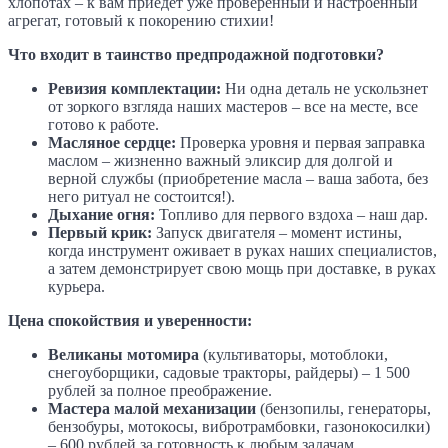
хлопотах – к вам приедет уже проверенный и настроенный
агрегат, готовый к покорению стихии!
Что входит в таинство предпродажной подготовки?
Ревизия комплектации:
Ни одна деталь не ускользнет
от зоркого взгляда наших мастеров – все на месте, все
готово к работе.
Масляное сердце:
Проверка уровня и первая заправка
маслом – жизненно важный эликсир для долгой и
верной службы (приобретение масла – ваша забота, без
него ритуал не состоится!).
Дыхание огня:
Топливо для первого вздоха – наш дар.
Первый крик:
Запуск двигателя – момент истины,
когда инструмент оживает в руках наших специалистов,
а затем демонстрирует свою мощь при доставке, в руках
курьера.
Цена спокойствия и уверенности:
Великаны мотомира
(культиваторы, мотоблоки,
снегоуборщики, садовые тракторы, райдеры) – 1 500
рублей за полное преображение.
Мастера малой механизации
(бензопилы, генераторы,
бензобуры, мотокосы, вибротрамбовки, газонокосилки)
– 600 рублей за готовность к любым задачам.