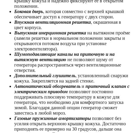
крышку кожуха и надежно фиксируют ее в открытом
положении.
Боковая дверь
, которая совместно с верхней крышкой
обеспечивает доступ к генератору с двух сторон.
Впускная вентиляционная решетка
, окрашенная в
цвет корпуса.
Выпускная инерционная решетка
на вытяжном проёме
(ламели решетки в нормальном положении закрыты и
открываются потоком воздуха при установке
электровентилятора).
Шумоподавляющие каналы на приточную и на
вытяжную вентиляцию
не позволяют шуму от
генератора распространяться через вентиляционные
отверстия.
Дополнительный глушитель
, установленный снаружи
кожуха. Закрепляется на задней стенке.
Автоматический обогреватель
и
приточный клапан с
электрическим приводом
позволяют постоянно
поддерживать плюсовую температуру в кожухе для
генератора, что необходимо для комфортного запуска
зимой. Благодаря данной опции генератор сможет
завестись в любой мороз.
Газовые пружинные амортизаторы
позволяют без
усилия открыть верхнюю крышку кожуха. Достаточно
приподнять ее примерно на 30 градусов, дальше она