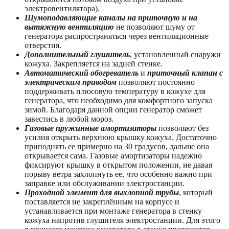
электровентилятора).
Шумоподавляющие каналы на приточную и на
вытяжную вентиляцию
не позволяют шуму от
генератора распространяться через вентиляционные
отверстия.
Дополнительный глушитель
, установленный снаружи
кожуха. Закрепляется на задней стенке.
Автоматический обогреватель
и
приточный клапан с
электрическим приводом
позволяют постоянно
поддерживать плюсовую температуру в кожухе для
генератора, что необходимо для комфортного запуска
зимой. Благодаря данной опции генератор сможет
завестись в любой мороз.
Газовые пружинные амортизаторы
позволяют без
усилия открыть верхнюю крышку кожуха. Достаточно
приподнять ее примерно на 30 градусов, дальше она
открывается сама. Газовые амортизаторы надежно
фиксируют крышку в открытом положении, не давая
порыву ветра захлопнуть ее, что особенно важно при
заправке или обслуживании электростанции.
Проходной элемент для выхлопной трубы
, который
поставляется не закреплённым на корпусе и
устанавливается при монтаже генератора в стенку
кожуха напротив глушителя электростанции. Для этого