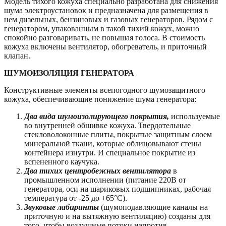
Модель тихого кожуха специально разработана для снижения
шума электроустановок и предназначена для размещения в
нем дизельных, бензиновых и газовых генераторов. Рядом с
генератором, упакованным в такой тихий кожух, можно
спокойно разговаривать, не повышая голоса. В стоимость
кожуха включены вентилятор, обогреватель, и приточный
клапан.
ШУМОИЗОЛЯЦИЯ ГЕНЕРАТОРА
Конструктивные элементы всепогодного шумозащитного
кожуха, обеспечивающие понижение шума генератора:
Два вида шумоизолирующего покрытия,
используемые
во внутренней обшивке кожуха. Твердотельные
стекловолоконные плиты, покрытые защитным слоем
минеральной ткани, которые облицовывают стены
контейнера изнутри. И специальное покрытие из
вспененного каучука.
Два тихих центробежных вентилятора
в
промышленном исполнении (питание 220В от
генератора, оси на шариковых подшипниках, рабочая
температура от -25 до +65°C).
Звуковые лабиринты
(шумоподавляющие каналы на
приточную и на вытяжную вентиляцию) созданы для
того, чтобы воздушные потоки напротив