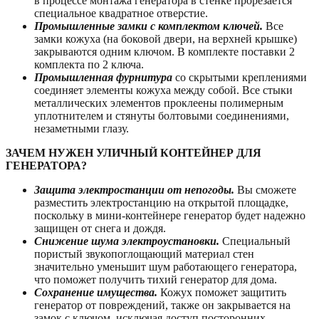
в процессе монтажа генератора в стенке прорезается
специальное квадратное отверстие.
Промышленные замки с комплектом ключей.
Все
замки кожуха (на боковой двери, на верхней крышке)
закрываются одним ключом. В комплекте поставки 2
комплекта по 2 ключа.
Промышленная фурнитура
со скрытыми креплениями
соединяет элементы кожуха между собой. Все стыки
металлических элементов проклеены полимерным
уплотнителем и стянуты болтовыми соединениями,
незаметными глазу.
ЗАЧЕМ НУЖЕН УЛИЧНЫЙ КОНТЕЙНЕР ДЛЯ
ГЕНЕРАТОРА?
Защита электростанции от непогоды.
Вы сможете
разместить электростанцию на открытой площадке,
поскольку в мини-контейнере генератор будет надежно
защищен от снега и дождя.
Снижение шума электроустановки.
Специальный
пористый звукопоглощающий материал стен
значительно уменьшит шум работающего генератора,
что поможет получить тихий генератор для дома.
Сохранение имущества.
Кожух поможет защитить
генератор от повреждений, также он закрывается на
замок с ключом, исключая доступ посторонних.