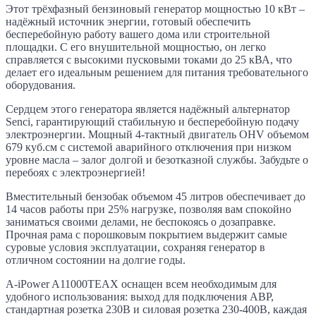
Этот трёхфазный бензиновый генератор мощностью 10 кВт –
надёжный источник энергии, готовый обеспечить
бесперебойную работу вашего дома или строительной
площадки. С его внушительной мощностью, он легко
справляется с высокими пусковыми токами до 25 кВА, что
делает его идеальным решением для питания требовательного
оборудования.
Сердцем этого генератора является надёжный альтернатор
Senci, гарантирующий стабильную и бесперебойную подачу
электроэнергии. Мощный 4-тактный двигатель OHV объемом
679 куб.см с системой аварийного отключения при низком
уровне масла – залог долгой и безотказной службы. Забудьте о
перебоях с электроэнергией!
Вместительный бензобак объемом 45 литров обеспечивает до
14 часов работы при 25% нагрузке, позволяя вам спокойно
заниматься своими делами, не беспокоясь о дозаправке.
Прочная рама с порошковым покрытием выдержит самые
суровые условия эксплуатации, сохраняя генератор в
отличном состоянии на долгие годы.
A-iPower A11000TEAX оснащен всем необходимым для
удобного использования: выход для подключения АВР,
стандартная розетка 230В и силовая розетка 230-400В, каждая