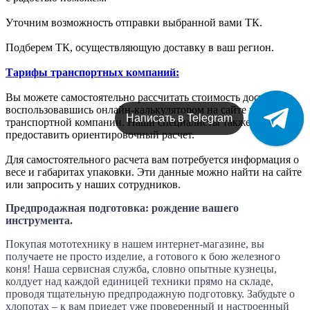
Уточним возможность отправки выбранной вами ТК.
Подберем ТК, осуществляющую доставку в ваш регион.
Тарифы транспортных компаний:
Вы можете самостоятельно рассчитать стоимость доставки,
воспользовавшись онлайн-калькулятором на сайте выбранной
Написать в Telegram
транспортной компании. Наши специалисты также могут
предоставить ориентировочный расчет.
Для самостоятельного расчета вам потребуется информация о
весе и габаритах упаковки. Эти данные можно найти на сайте
или запросить у наших сотрудников.
Предпродажная подготовка: рождение вашего
инструмента.
Покупая мототехнику в нашем интернет-магазине, вы
получаете не просто изделие, а готового к бою железного
коня! Наша сервисная служба, словно опытные кузнецы,
колдует над каждой единицей техники прямо на складе,
проводя тщательную предпродажную подготовку. Забудьте о
хлопотах – к вам приедет уже проверенный и настроенный