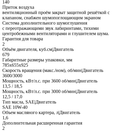
140
Приток воздуха
вентиляционный проём закрыт защитной решёткой с
клапаном, снабжен шумопоглощающим экраном
Система дополнительного шумоглушения
с переотражающими звук лабиринтами, тихими
центробежными вентиляторами и глушителем шума.
Гарантия для товара
2
Объём двигателя, куб.см|Двигатель
679
Габаритные размеры упаковки, мм
785х655х925
Скорость вращения (макс./ном), об/мин|Двигатель
3600/3000
Мощность, кВт/л.с. при 3600 об/мин|Двигатель
13,5 / 18,5
Мощность, кВт/л.с. при 3000 об/мин|Двигатель
12,5 / 17,0
Тип масла, SAE|Двигатель
SAE 10W-40
Объем масляного картера, л|Двигатель
1,6
Дополнительная расширенная гарантия
2