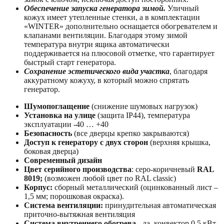
Обеспечение запуска генератора зимой.
Уличный
кожух имеет утепленные стенки, a в комплектации
«WINTER» дополнительно оснащается обогревателем и
клапанами вентиляции. Благодаря этому зимой
температура внутри ящика автоматически
поддерживается на плюсовой отметке, что гарантирует
быстрый старт генератора.
Сохранение эстетического вида участка
, благодаря
аккуратному кожуху, в который можно спрятать
генератор.
Шумопоглащение
(снижение шумовых нагрузок)
Установка на улице
(защита IP44), температура
эксплуатации -40 … +40
Безопасность
(все дверцы крепко закрываются)
Доступ к генератору с двух сторон
(верхняя крышка,
боковая дверца)
Современный дизайн
Цвет серийного производства
: серо-коричневый
RAL
8019;
(возможен любой цвет по RAL classic)
Корпус:
сборный металлический (оцинкованный лист –
1,5 мм; порошковая окраска).
Система вентиляции:
принудительная автоматическая
приточно-вытяжная вентиляция
Система внутреннего обогрева -
да, конвектор 0,5 кВт