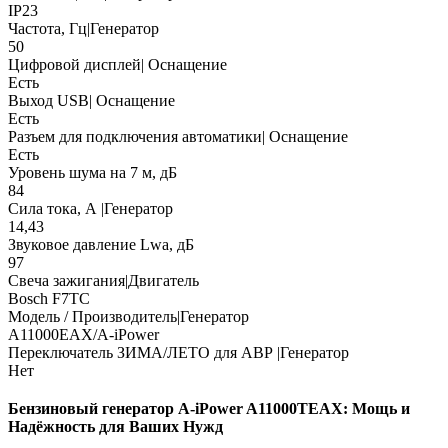
IP23
Частота, Гц|Генератор
50
Цифровой дисплей| Оснащение
Есть
Выход USB| Оснащение
Есть
Разъем для подключения автоматики| Оснащение
Есть
Уровень шума на 7 м, дБ
84
Сила тока, А |Генератор
14,43
Звуковое давление Lwa, дБ
97
Свеча зажигания|Двигатель
Bosch F7TC
Модель / Производитель|Генератор
A11000ЕАХ/A-iPower
Переключатель ЗИМА/ЛЕТО для АВР |Генератор
Нет
Бензиновый генератор A-iPower A11000TEAX: Мощь и
Надёжность для Ваших Нужд