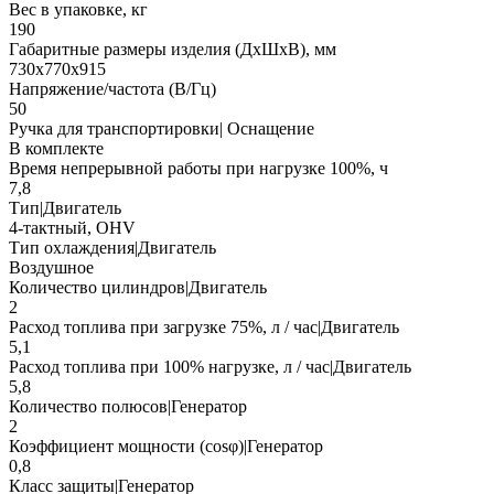
Вес в упаковке, кг
190
Габаритные размеры изделия (ДхШхВ), мм
730х770х915
Напряжение/частота (В/Гц)
50
Ручка для транспортировки| Оснащение
В комплекте
Время непрерывной работы при нагрузке 100%, ч
7,8
Тип|Двигатель
4-тактный, OHV
Тип охлаждения|Двигатель
Воздушное
Количество цилиндров|Двигатель
2
Расход топлива при загрузке 75%, л / час|Двигатель
5,1
Расход топлива при 100% нагрузке, л / час|Двигатель
5,8
Количество полюсов|Генератор
2
Коэффициент мощности (cosφ)|Генератор
0,8
Класс защиты|Генератор