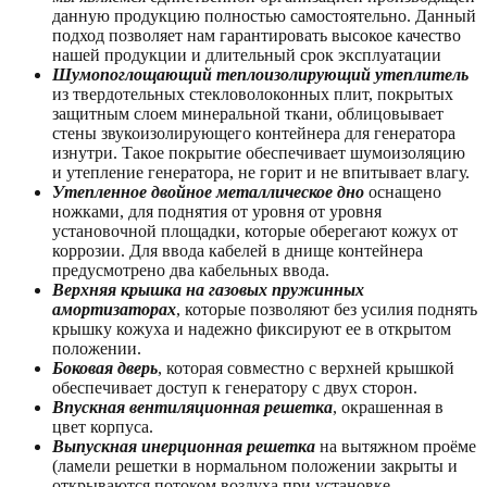
данную продукцию полностью самостоятельно. Данный
подход позволяет нам гарантировать высокое качество
нашей продукции и длительный срок эксплуатации
Шумопоглощающий теплоизолирующий утеплитель
из твердотельных стекловолоконных плит, покрытых
защитным слоем минеральной ткани, облицовывает
стены звукоизолирующего контейнера для генератора
изнутри. Такое покрытие обеспечивает шумоизоляцию
и утепление генератора, не горит и не впитывает влагу.
Утепленное двойное металлическое дно
оснащено
ножками, для поднятия от уровня от уровня
установочной площадки, которые оберегают кожух от
коррозии. Для ввода кабелей в днище контейнера
предусмотрено два кабельных ввода.
Верхняя крышка на газовых пружинных
амортизаторах
, которые позволяют без усилия поднять
крышку кожуха и надежно фиксируют ее в открытом
положении.
Боковая дверь
, которая совместно с верхней крышкой
обеспечивает доступ к генератору с двух сторон.
Впускная вентиляционная решетка
, окрашенная в
цвет корпуса.
Выпускная инерционная решетка
на вытяжном проёме
(ламели решетки в нормальном положении закрыты и
открываются потоком воздуха при установке