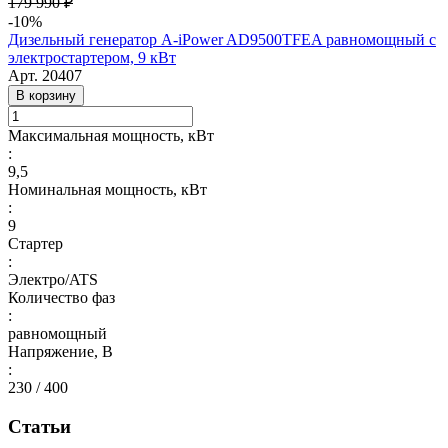
179 990 ₽
-10%
Дизельный генератор A-iPower AD9500TFEA равномощный с
электростартером, 9 кВт
Арт.
20407
В корзину
Максимальная мощность, кВт
:
9,5
Номинальная мощность, кВт
:
9
Стартер
:
Электро/ATS
Количество фаз
:
равномощный
Напряжение, В
:
230 / 400
Статьи