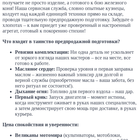
получаете не просто изделие, а готового к бою железного
коня! Наша сервисная служба, словно опытные кузнецы,
колдует над каждой единицей техники прямо на складе,
проводя тщательную предпродажную подготовку. Забудьте о
хлопотах – к вам приедет уже проверенный и настроенный
агрегат, готовый к покорению стихии!
Что входит в таинство предпродажной подготовки?
Ревизия комплектации:
Ни одна деталь не ускользнет
от зоркого взгляда наших мастеров – все на месте, все
готово к работе.
Масляное сердце:
Проверка уровня и первая заправка
маслом – жизненно важный эликсир для долгой и
верной службы (приобретение масла – ваша забота, без
него ритуал не состоится!).
Дыхание огня:
Топливо для первого вздоха – наш дар.
Первый крик:
Запуск двигателя – момент истины,
когда инструмент оживает в руках наших специалистов,
а затем демонстрирует свою мощь при доставке, в руках
курьера.
Цена спокойствия и уверенности:
Великаны мотомира
(культиваторы, мотоблоки,