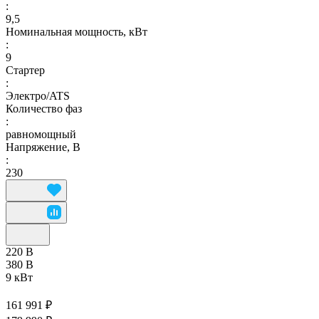
:
9,5
Номинальная мощность, кВт
:
9
Стартер
:
Электро/ATS
Количество фаз
:
равномощный
Напряжение, В
:
230
220 В
380 В
9 кВт
161 991 ₽