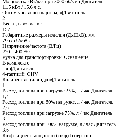
Мощность, кВт/л.с. при 3000 об/мин|Двигатель
11,5 кВт / 15,6 л.с.
Объем масляного картера, л|Двигатель
2
Вес в упаковке, кг
157
Габаритные размеры изделия (ДхШхВ), мм
796х532х685
Напряжение/частота (В/Гц)
230... 400 /50
Ручка для транспортировки| Оснащение
В комплекте
Тип|Двигатель
4-тактный, OHV
Количество цилиндров|Двигатель
1
Расход топлива при нагрузке 25%, л / час|Двигатель
1,4
Расход топлива при 50% нагрузке, л / час|Двигатель
2,6
Расход топлива при загрузке 75%, л / час|Двигатель
3
Расход топлива при 100% нагрузке, л / час|Двигатель
3,6
Коэффициент мощности (cosφ)|Генератор