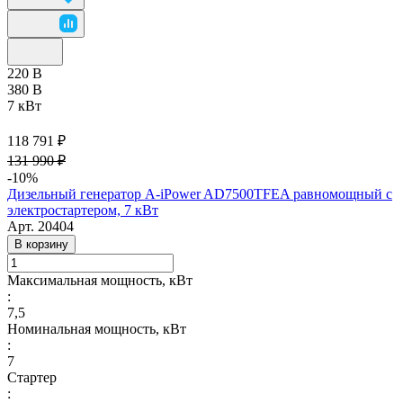
220 В
380 В
7 кВт
118 791 ₽
131 990 ₽
-10%
Дизельный генератор A-iPower AD7500TFEA равномощный с
электростартером, 7 кВт
Арт.
20404
В корзину
Максимальная мощность, кВт
:
7,5
Номинальная мощность, кВт
:
7
Стартер
: