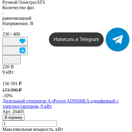
Ручной/Электро/ATS
Количество фаз
:
равномощный
Напряжение, В
:
230 / 400
Написать в Telegram
220 В
9 кВт
156 591 ₽
173 990 ₽
-10%
Дизельный генератор A-iPower AD9500EA однофазный с
электростартером, 9 кВт
Арт.
20405
В корзину
Максимальная мощность, кВт