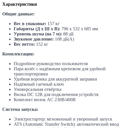
Характеристики
Общие данные:
Вес в упаковке:
157 кг
Габариты (Д x Ш x В):
796 x 532 x 685 мм
Уровень шума (на 7 м):
88 дБ
Звуковое давление:
108 дБ(А)
Вес нетто:
152 кг
Комплектация:
Подробное руководство пользователя
Пара колёс с надёжным крепежом для удобной
транспортировки
Удобная воронка для аккуратной заправки
Надёжный гаечный ключ
Универсальная отвёртка
Вилка DC 12B для подключения устройств
Комплект вилок AC 230В/400В
Система запуска:
Электростартер: мгновенный и уверенный запуск
ATS (Automatic Transfer Switch): автоматический ввод