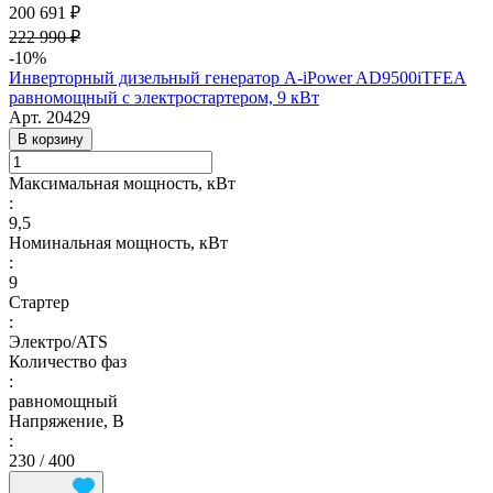
200 691 ₽
222 990 ₽
-10%
Инверторный дизельный генератор A-iPower AD9500iTFEA
равномощный с электростартером, 9 кВт
Арт.
20429
В корзину
Максимальная мощность, кВт
:
9,5
Номинальная мощность, кВт
:
9
Стартер
:
Электро/ATS
Количество фаз
:
равномощный
Напряжение, В
:
230 / 400