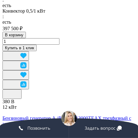
есть
Конвектор 0,5/1 кВт
:
есть
397 500 ₽
В корзину
Купить в 1 клик
380 В
12 кВт
Бензиновый генератор A-iPower A13000TEAX трехфазный с
электростартером, 12 кВт
Позвонить
Задать вопрос
Арт.
20126
Максимальная мощность, кВт