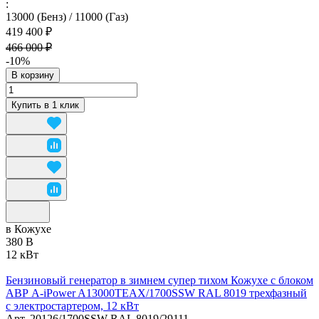
:
13000 (Бенз) / 11000 (Газ)
419 400 ₽
466 000 ₽
-10%
В корзину
Купить в 1 клик
в Кожухе
380 В
12 кВт
Бензиновый генератор в зимнем супер тихом Кожухе с блоком
АВР A-iPower A13000TEAX/1700SSW RAL 8019 трехфазный
с электростартером, 12 кВт
Арт.
20126/1700SSW RAL 8019/29111