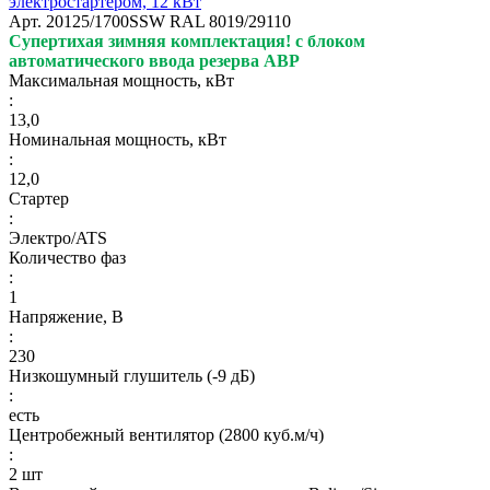
электростартером, 12 кВт
Арт.
20125/1700SSW RAL 8019/29110
Супертихая зимняя комплектация!
с блоком
автоматического ввода резерва АВР
Максимальная мощность, кВт
:
13,0
Номинальная мощность, кВт
:
12,0
Стартер
:
Электро/ATS
Количество фаз
:
1
Напряжение, В
:
230
Низкошумный глушитель (-9 дБ)
:
есть
Центробежный вентилятор (2800 куб.м/ч)
:
2 шт