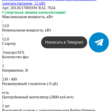
электростартером, 12 кВт
Арт.
20126/1700SSW RAL 7024
Супертихая зимняя комплектация!
Максимальная мощность, кВт
:
13,0
Номинальная мощность, кВт
:
12,0
Написать в Telegram
Стартер
:
Электро/ATS
Количество фаз
:
3
Напряжение, В
:
230 / 400
Низкошумный глушитель (-9 дБ)
:
есть
Центробежный вентилятор (2800 куб.м/ч)
:
2 шт
Воздушный клапан с электроприводом Belimo/Siemens