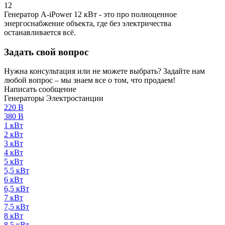
12
Генератор A-iPower 12 кВт - это про полноценное
энергоснабжение объекта, где без электричества
останавливается всё.
Задать свой вопрос
Нужна консультация или не можете выбрать? Задайте нам
любой вопрос – мы знаем все о том, что продаем!
Написать сообщение
Генераторы Электростанции
220 В
380 В
1 кВт
2 кВт
3 кВт
4 кВт
5 кВт
5,5 кВт
6 кВт
6,5 кВт
7 кВт
7,5 кВт
8 кВт
8,5 кВт