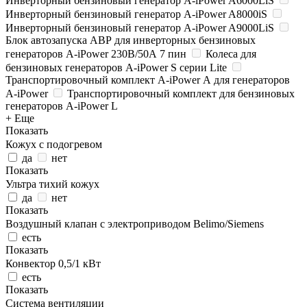
Инверторный бензиновый генератор A-iPower A6000LiS
Инверторный бензиновый генератор A-iPower A8000iS
Инверторный бензиновый генератор A-iPower A9000LiS
Блок автозапуска АВР для инверторных бензиновых
генераторов A-iPower 230В/50А 7 пин
Колеса для
бензиновых генераторов A-iPower S серии Lite
Транспортировочный комплект A-iPower А для генераторов
A-iPower
Транспортировочный комплект для бензиновых
генераторов A-iPower L
+ Еще
Показать
Кожух с подогревом
да
нет
Показать
Ультра тихий кожух
да
нет
Показать
Воздушный клапан с электроприводом Belimo/Siemens
есть
Показать
Конвектор 0,5/1 кВт
есть
Показать
Система вентиляции