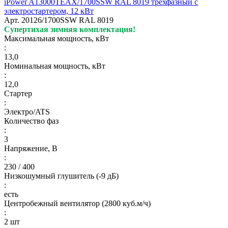
iPower A13000TEAX/1700SSW RAL 8019 трехфазный с
электростартером, 12 кВт
Арт.
20126/1700SSW RAL 8019
Супертихая зимняя комплектация!
Максимальная мощность, кВт
:
13,0
Номинальная мощность, кВт
:
12,0
Стартер
:
Электро/ATS
Количество фаз
:
3
Напряжение, В
:
230 / 400
Низкошумный глушитель (-9 дБ)
:
есть
Центробежный вентилятор (2800 куб.м/ч)
:
2 шт