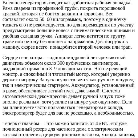
Внешне генератор выглядит как добротная рабочая лошадка.
Рама сварена из профильной трубы, покрыта порошковой
краской, которая не боится царапин и коррозии. Вес
составляет около 50–60 килограммов, поэтому в одиночку
таскать его не рекомендуется, но для перемещения по участку
предусмотрены большие колеса с пневматическими шинами и
удобная складная ручка. Аппарат легко катится по грунту,
траве или бетону без лишнего напряжения. Для погрузки в
машину, скорее всего, понадобится второй человек или трап.
Сердце генератора — одноцилиндровый четырехтактный
двигатель объемом около 300 кубических сантиметров,
выдающий примерно 8–9 лошадиных сил. Это не ревущий
монстр, а спокойный и тяговитый мотор, который уверенно
держит нагрузку. Запуск осуществляется как ручным шнуром,
так и электрическим стартером. Аккумулятор, установленный
в раме, обеспечивает легкий пуск даже зимой. Система
автоматической декомпрессии делает ручной запуск тоже
вполне реальным, хотя усилие на шнуре уже ощутимое. Если
вы планируете часто пользоваться генератором в холода,
электростартер будет для вас не роскошью, а необходимостью.
Теперь о главном — что можно запитать от 4 кВт. Это уже
полноценный резерв для частного дома с электрическим
котлом отопления, циркуляционным насосом, холодильником,