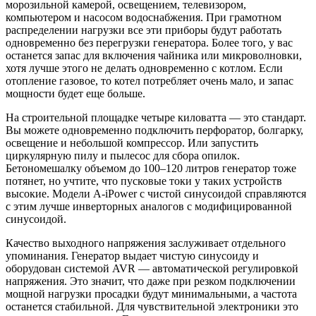
морозильной камерой, освещением, телевизором,
компьютером и насосом водоснабжения. При грамотном
распределении нагрузки все эти приборы будут работать
одновременно без перегрузки генератора. Более того, у вас
останется запас для включения чайника или микроволновки,
хотя лучше этого не делать одновременно с котлом. Если
отопление газовое, то котел потребляет очень мало, и запас
мощности будет еще больше.
На строительной площадке четыре киловатта — это стандарт.
Вы можете одновременно подключить перфоратор, болгарку,
освещение и небольшой компрессор. Или запустить
циркулярную пилу и пылесос для сбора опилок.
Бетономешалку объемом до 100–120 литров генератор тоже
потянет, но учтите, что пусковые токи у таких устройств
высокие. Модели A-iPower с чистой синусоидой справляются
с этим лучше инверторных аналогов с модифицированной
синусоидой.
Качество выходного напряжения заслуживает отдельного
упоминания. Генератор выдает чистую синусоиду и
оборудован системой AVR — автоматической регулировкой
напряжения. Это значит, что даже при резком подключении
мощной нагрузки просадки будут минимальными, а частота
останется стабильной. Для чувствительной электроники это