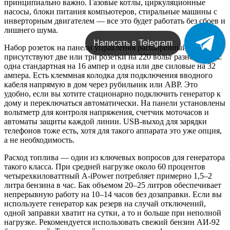
принципиально важно. Газовые котлы, циркуляционные
насосы, блоки питания компьютеров, стиральные машины с
инверторным двигателем — все это будет работать без сбоев и
лишнего шума.
Написать в Telegram
Набор розеток на панели управления расширенный. Обычно
присутствуют две или три розетки на 220 вольт разного типа:
одна стандартная на 16 ампер и одна или две силовые на 32
ампера. Есть клеммная колодка для подключения вводного
кабеля напрямую в дом через рубильник или АВР. Это
удобно, если вы хотите стационарно подключить генератор к
дому и переключаться автоматически. На панели установлены
вольтметр для контроля напряжения, счетчик моточасов и
автоматы защиты каждой линии. USB-выход для зарядки
телефонов тоже есть, хотя для такого аппарата это уже опция,
а не необходимость.
Расход топлива — один из ключевых вопросов для генератора
такого класса. При средней нагрузке около 60 процентов
четырехкиловаттный A-iPower потребляет примерно 1,5–2
литра бензина в час. Бак объемом 20–25 литров обеспечивает
непрерывную работу на 10–14 часов без дозаправки. Если вы
используете генератор как резерв на случай отключений,
одной заправки хватит на сутки, а то и больше при неполной
нагрузке. Рекомендуется использовать свежий бензин АИ-92