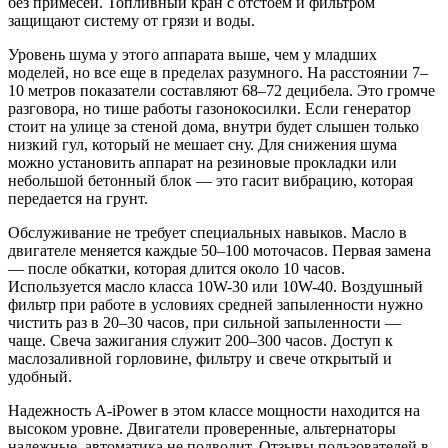
без примесей. Топливный кран с отстоем и фильтром
защищают систему от грязи и воды.
Уровень шума у этого аппарата выше, чем у младших
моделей, но все еще в пределах разумного. На расстоянии 7–
10 метров показатели составляют 68–72 децибела. Это громче
разговора, но тише работы газонокосилки. Если генератор
стоит на улице за стеной дома, внутри будет слышен только
низкий гул, который не мешает сну. Для снижения шума
можно установить аппарат на резиновые прокладки или
небольшой бетонный блок — это гасит вибрацию, которая
передается на грунт.
Обслуживание не требует специальных навыков. Масло в
двигателе меняется каждые 50–100 моточасов. Первая замена
— после обкатки, которая длится около 10 часов.
Используется масло класса 10W-30 или 10W-40. Воздушный
фильтр при работе в условиях средней запыленности нужно
чистить раз в 20–30 часов, при сильной запыленности —
чаще. Свеча зажигания служит 200–300 часов. Доступ к
маслозаливной горловине, фильтру и свече открытый и
удобный.
Надежность A-iPower в этом классе мощности находится на
высоком уровне. Двигатели проверенные, альтернаторы
надежные, автоматика не подводит. Отзывы пользователей в