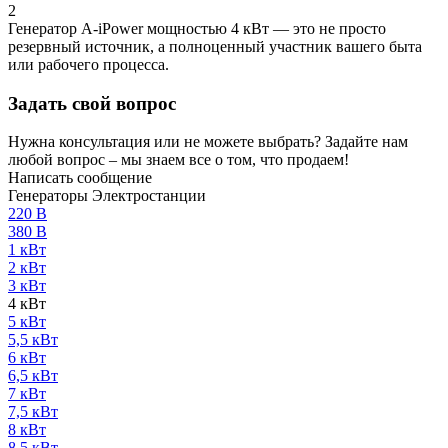
2
Генератор A-iPower мощностью 4 кВт — это не просто
резервный источник, а полноценный участник вашего быта
или рабочего процесса.
Задать свой вопрос
Нужна консультация или не можете выбрать? Задайте нам
любой вопрос – мы знаем все о том, что продаем!
Написать сообщение
Генераторы Электростанции
220 В
380 В
1 кВт
2 кВт
3 кВт
4 кВт
5 кВт
5,5 кВт
6 кВт
6,5 кВт
7 кВт
7,5 кВт
8 кВт
8,5 кВт