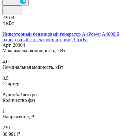
220 В
4 кВт
Инверторный бензиновый генератор A-iPower A4000iS
однофазный с электростартером, 3.5 кВт
Арт.
20304
Максимальная мощность, кВт
:
4,0
Номинальная мощность, кВт
:
3,5
Стартер
:
Ручной/Электро
Количество фаз
:
1
Напряжение, В
:
230
80 991 ₽