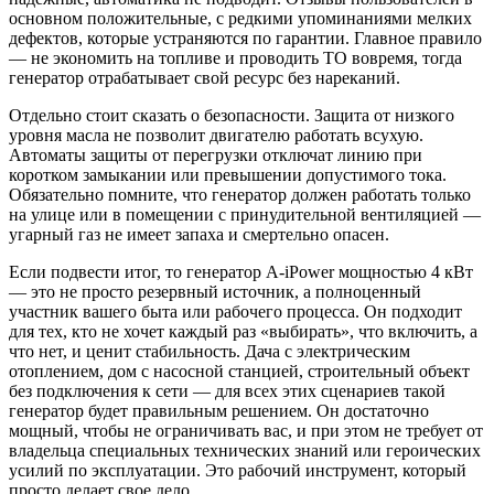
основном положительные, с редкими упоминаниями мелких
дефектов, которые устраняются по гарантии. Главное правило
— не экономить на топливе и проводить ТО вовремя, тогда
генератор отрабатывает свой ресурс без нареканий.
Отдельно стоит сказать о безопасности. Защита от низкого
уровня масла не позволит двигателю работать всухую.
Автоматы защиты от перегрузки отключат линию при
коротком замыкании или превышении допустимого тока.
Обязательно помните, что генератор должен работать только
на улице или в помещении с принудительной вентиляцией —
угарный газ не имеет запаха и смертельно опасен.
Если подвести итог, то генератор A-iPower мощностью 4 кВт
— это не просто резервный источник, а полноценный
участник вашего быта или рабочего процесса. Он подходит
для тех, кто не хочет каждый раз «выбирать», что включить, а
что нет, и ценит стабильность. Дача с электрическим
отоплением, дом с насосной станцией, строительный объект
без подключения к сети — для всех этих сценариев такой
генератор будет правильным решением. Он достаточно
мощный, чтобы не ограничивать вас, и при этом не требует от
владельца специальных технических знаний или героических
усилий по эксплуатации. Это рабочий инструмент, который
просто делает свое дело.