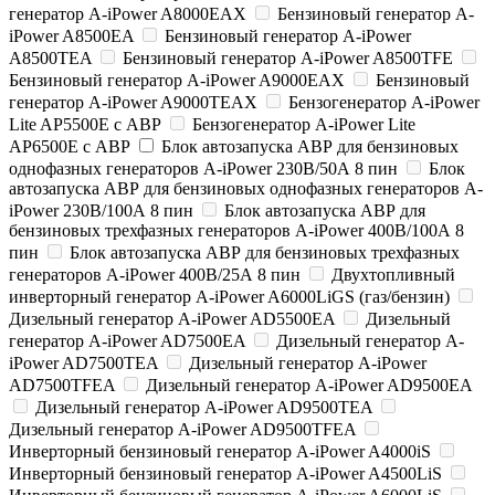
генератор A-iPower A8000EAX
Бензиновый генератор A-
iPower A8500EA
Бензиновый генератор A-iPower
A8500TEA
Бензиновый генератор A-iPower A8500TFE
Бензиновый генератор A-iPower A9000EAX
Бензиновый
генератор A-iPower A9000TEAX
Бензогенератор A-iPower
Lite AP5500E c АВР
Бензогенератор A-iPower Lite
AP6500E с АВР
Блок автозапуска АВР для бензиновых
однофазных генераторов A-iPower 230В/50А 8 пин
Блок
автозапуска АВР для бензиновых однофазных генераторов A-
iPower 230В/100А 8 пин
Блок автозапуска АВР для
бензиновых трехфазных генераторов A-iPower 400В/100А 8
пин
Блок автозапуска АВР для бензиновых трехфазных
генераторов A-iPower 400В/25А 8 пин
Двухтопливный
инверторный генератор A-iPower A6000LiGS (газ/бензин)
Дизельный генератор A-iPower AD5500EA
Дизельный
генератор A-iPower AD7500EA
Дизельный генератор A-
iPower AD7500TEA
Дизельный генератор A-iPower
AD7500TFEA
Дизельный генератор A-iPower AD9500EA
Дизельный генератор A-iPower AD9500TEA
Дизельный генератор A-iPower AD9500TFEA
Инверторный бензиновый генератор A-iPower A4000iS
Инверторный бензиновый генератор A-iPower A4500LiS