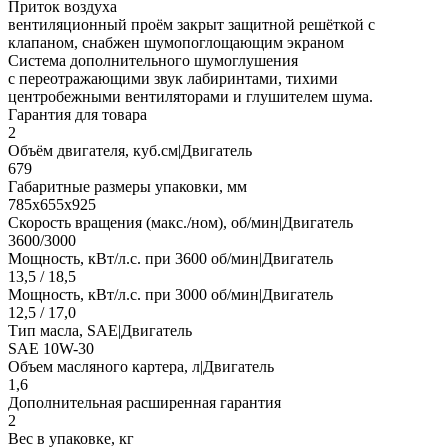
Приток воздуха
вентиляционный проём закрыт защитной решёткой с
клапаном, снабжен шумопоглощающим экраном
Система дополнительного шумоглушения
с переотражающими звук лабиринтами, тихими
центробежными вентиляторами и глушителем шума.
Гарантия для товара
2
Объём двигателя, куб.см|Двигатель
679
Габаритные размеры упаковки, мм
785х655х925
Скорость вращения (макс./ном), об/мин|Двигатель
3600/3000
Мощность, кВт/л.с. при 3600 об/мин|Двигатель
13,5 / 18,5
Мощность, кВт/л.с. при 3000 об/мин|Двигатель
12,5 / 17,0
Тип масла, SAE|Двигатель
SAE 10W-30
Объем масляного картера, л|Двигатель
1,6
Дополнительная расширенная гарантия
2
Вес в упаковке, кг