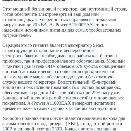
Этот мощный бензиновый генератор, как неутомимый страж,
готов обеспечить электроэнергией ваш дом или
стройплощадку. С уверенностью справляясь с пиковыми
нагрузками до 20 кВА, A-iPower A11000EAX станет
надежным источником питания для самых требовательных
потребителей.
Сердцем этого гиганта является альтернатор Senci,
гарантирующий стабильное и бесперебойное
электроснабжение, необходимое для работы как бытовых
приборов, так и профессионального оборудования. Мощный
4-тактный двигатель OHV объемом 679 куб.см, оснащенный
системой автоматического отключения при критически
низком уровне масла, обеспечит долгую и безотказную
службу вашего генератора. Вместительный 45-литровый
топливный бак позволит вам забыть о частых дозаправках,
обеспечивая в среднем 14 часов работы при 25% нагрузке.
Защищенный прочной рамой с износостойким порошковым
покрытием, A-iPower A11000EAX выдержит испытание
временем даже в самых суровых условиях эксплуатации.
Удобство подключения обеспечивается наличием выхода для
автоматического ввода резерва (АВР), стандартной розетки
230В и силовой розетки 230В. Каждая розетка оснащена