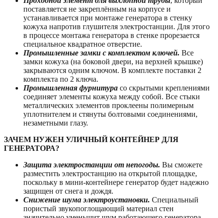
Проходной элемент для выхлопной трубы
, который
поставляется не закреплённым на корпусе и
устанавливается при монтаже генератора в стенку
кожуха напротив глушителя электростанции. Для этого
в процессе монтажа генератора в стенке прорезается
специальное квадратное отверстие.
Промышленные замки с комплектом ключей.
Все
замки кожуха (на боковой двери, на верхней крышке)
закрываются одним ключом. В комплекте поставки 2
комплекта по 2 ключа.
Промышленная фурнитура
со скрытыми креплениями
соединяет элементы кожуха между собой. Все стыки
металлических элементов проклеены полимерным
уплотнителем и стянуты болтовыми соединениями,
незаметными глазу.
ЗАЧЕМ НУЖЕН УЛИЧНЫЙ КОНТЕЙНЕР ДЛЯ
ГЕНЕРАТОРА?
Защита электростанции от непогоды.
Вы сможете
разместить электростанцию на открытой площадке,
поскольку в мини-контейнере генератор будет надежно
защищен от снега и дождя.
Снижение шума электроустановки.
Специальный
пористый звукопоглощающий материал стен
значительно уменьшит шум работающего генератора,