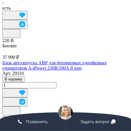
:
есть
220 В
Бензин
37 990 ₽
Блок автозапуска АВР для бензиновых однофазных
генераторов A-iPower 230В/100А 8 пин
Арт.
29110
В корзину
220 В
Позвонить
Задать вопрос
Бензин