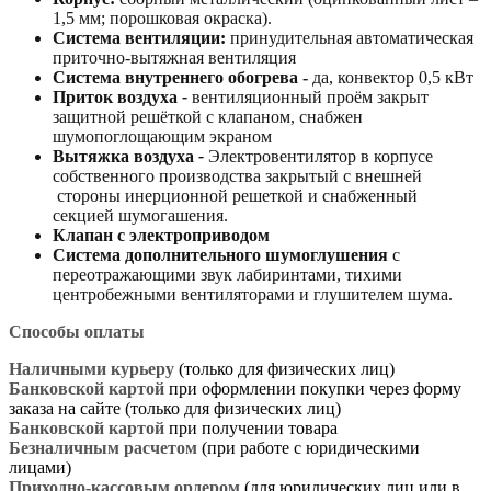
1,5 мм; порошковая окраска).
Система вентиляции:
принудительная автоматическая
приточно-вытяжная вентиляция
Система внутреннего обогрева -
да, конвектор 0,5 кВт
Приток воздуха
-
вентиляционный проём закрыт
защитной решёткой с клапаном, снабжен
шумопоглощающим экраном
Вытяжка воздуха
-
Электровентилятор в корпусе
собственного производства закрытый с внешней
стороны инерционной решеткой и снабженный
секцией шумогашения.
Клапан с электроприводом
Система дополнительного шумоглушения
с
переотражающими звук лабиринтами, тихими
центробежными вентиляторами и глушителем шума.
Способы оплаты
Наличными курьеру
(только для физических лиц)
Банковской картой
при оформлении покупки через форму
заказа на сайте (только для физических лиц)
Банковской картой
при получении товара
Безналичным расчетом
(при работе с юридическими
лицами)
Приходно-кассовым ордером
(для юридических лиц или в