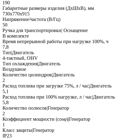
190
Габаритные размеры изделия (ДхШхВ), мм
730х770х915
Напряжение/частота (В/Гц)
50
Ручка для транспортировки| Оснащение
В комплекте
Время непрерывной работы при нагрузке 100%, ч
7,8
Тип|Двигатель
4-тактный, OHV
Тип охлаждения|Двигатель
Воздушное
Количество цилиндров|Двигатель
2
Расход топлива при загрузке 75%, л / час|Двигатель
5,1
Расход топлива при 100% нагрузке, л / час|Двигатель
5,8
Количество полюсов|Генератор
2
Коэффициент мощности (cosφ)|Генератор
1
Класс защиты|Генератор
IP23