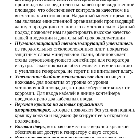
производства сосредоточен на нашей производственной
площадке, что обеспечивает контроль за качеством на
всех этапах изготовления. На данный момент времени,
мы являемся единственной организацией производящей
данную продукцию полностью самостоятельно. Данный
подход позволяет нам гарантировать высокое качество
нашей продукции и длительный срок эксплуатации
Шумопоглощающий теплоизолирующий утеплитель
из твердотельных стекловолоконных плит, покрытых
защитным слоем минеральной ткани, облицовывает
стены звукоизолирующего контейнера для генератора
изнутри. Такое покрытие обеспечивает шумоизоляцию
и утепление генератора, не горит и не впитывает влагу.
Утепленное двойное металлическое дно
оснащено
ножками, для поднятия от уровня от уровня
установочной площадки, которые оберегают кожух от
коррозии. Для ввода кабелей в днище контейнера
предусмотрено два кабельных ввода.
Верхняя крышка на газовых пружинных
амортизаторах
, которые позволяют без усилия поднять
крышку кожуха и надежно фиксируют ее в открытом
положении.
Боковая дверь
, которая совместно с верхней крышкой
обеспечивает доступ к генератору с двух сторон.
Впускная вентиляционная решетка
, окрашенная в