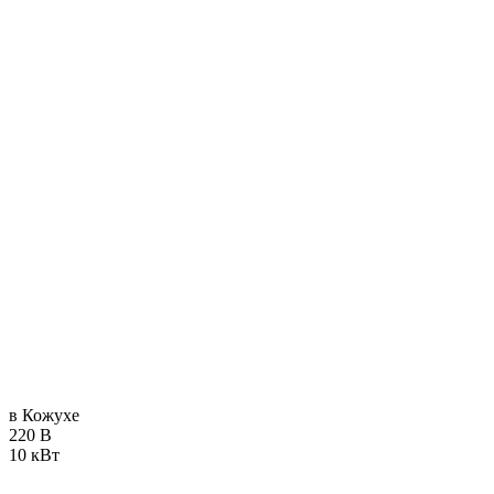
в Кожухе
220 В
10 кВт