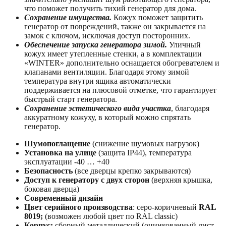
что поможет получить тихий генератор для дома.
Сохранение имущества.
Кожух поможет защитить
генератор от повреждений, также он закрывается на
замок с ключом, исключая доступ посторонних.
Обеспечение запуска генератора зимой.
Уличный
кожух имеет утепленные стенки, a в комплектации
«WINTER» дополнительно оснащается обогревателем и
клапанами вентиляции. Благодаря этому зимой
температура внутри ящика автоматически
поддерживается на плюсовой отметке, что гарантирует
быстрый старт генератора.
Сохранение эстетического вида участка
, благодаря
аккуратному кожуху, в который можно спрятать
генератор.
Шумопоглащение
(снижение шумовых нагрузок)
Установка на улице
(защита IP44), температура
эксплуатации -40 … +40
Безопасность
(все дверцы крепко закрываются)
Доступ к генератору с двух сторон
(верхняя крышка,
боковая дверца)
Современный дизайн
Цвет серийного производства
: серо-коричневый
RAL
8019;
(возможен любой цвет по RAL classic)
Корпус:
сборный металлический (оцинкованный лист –