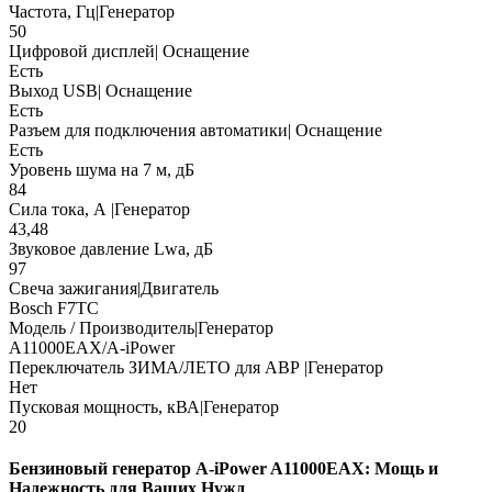
Частота, Гц|Генератор
50
Цифровой дисплей| Оснащение
Есть
Выход USB| Оснащение
Есть
Разъем для подключения автоматики| Оснащение
Есть
Уровень шума на 7 м, дБ
84
Сила тока, А |Генератор
43,48
Звуковое давление Lwa, дБ
97
Свеча зажигания|Двигатель
Bosch F7TC
Модель / Производитель|Генератор
A11000ЕАХ/A-iPower
Переключатель ЗИМА/ЛЕТО для АВР |Генератор
Нет
Пусковая мощность, кВА|Генератор
20
Бензиновый генератор A-iPower A11000EAX: Мощь и
Надежность для Ваших Нужд