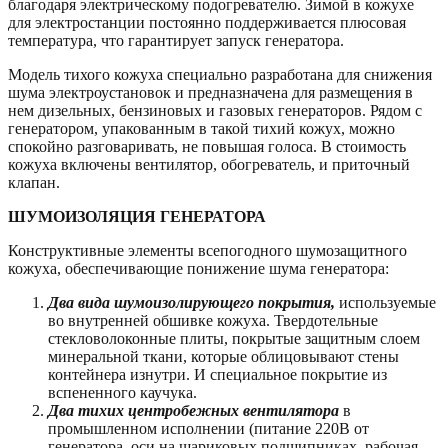
благодаря электрическому подогревателю. Зимой в кожухе
для электростанции постоянно поддерживается плюсовая
температура, что гарантирует запуск генератора.
Модель тихого кожуха специально разработана для снижения
шума электроустановок и предназначена для размещения в
нем дизельных, бензиновых и газовых генераторов. Рядом с
генератором, упакованным в такой тихий кожух, можно
спокойно разговаривать, не повышая голоса. В стоимость
кожуха включены вентилятор, обогреватель, и приточный
клапан.
ШУМОИЗОЛЯЦИЯ ГЕНЕРАТОРА
Конструктивные элементы всепогодного шумозащитного
кожуха, обеспечивающие понижение шума генератора:
Два вида шумоизолирующего покрытия,
используемые
во внутренней обшивке кожуха. Твердотельные
стекловолоконные плиты, покрытые защитным слоем
минеральной ткани, которые облицовывают стены
контейнера изнутри. И специальное покрытие из
вспененного каучука.
Два тихих центробежных вентилятора
в
промышленном исполнении (питание 220В от
генератора, оси на шариковых подшипниках, рабочая