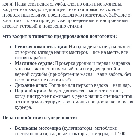
коня! Наша сервисная служба, словно опытные кузнецы,
колдует над каждой единицей техники прямо на складе,
проводя тщательную предпродажную подготовку. Забудьте о
хлопотах – к вам приедет уже проверенный и настроенный
агрегат, готовый к покорению стихии!
Что входит в таинство предпродажной подготовки?
Ревизия комплектации:
Ни одна деталь не ускользнет
от зоркого взгляда наших мастеров – все на месте, все
готово к работе.
Масляное сердце:
Проверка уровня и первая заправка
маслом – жизненно важный эликсир для долгой и
верной службы (приобретение масла – ваша забота, без
него ритуал не состоится!).
Дыхание огня:
Топливо для первого вздоха – наш дар.
Первый крик:
Запуск двигателя – момент истины,
когда инструмент оживает в руках наших специалистов,
а затем демонстрирует свою мощь при доставке, в руках
курьера.
Цена спокойствия и уверенности:
Великаны мотомира
(культиваторы, мотоблоки,
снегоуборщики, садовые тракторы, райдеры) – 1 500