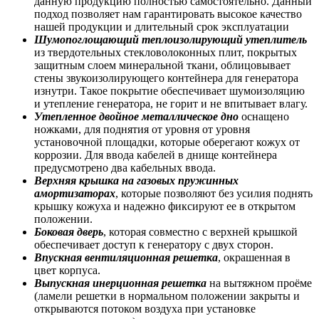
данную продукцию полностью самостоятельно. Данный
подход позволяет нам гарантировать высокое качество
нашей продукции и длительный срок эксплуатации
Шумопоглощающий теплоизолирующий утеплитель
из твердотельных стекловолоконных плит, покрытых
защитным слоем минеральной ткани, облицовывает
стены звукоизолирующего контейнера для генератора
изнутри. Такое покрытие обеспечивает шумоизоляцию
и утепление генератора, не горит и не впитывает влагу.
Утепленное двойное металлическое дно
оснащено
ножками, для поднятия от уровня от уровня
установочной площадки, которые оберегают кожух от
коррозии. Для ввода кабелей в днище контейнера
предусмотрено два кабельных ввода.
Верхняя крышка на газовых пружинных
амортизаторах
, которые позволяют без усилия поднять
крышку кожуха и надежно фиксируют ее в открытом
положении.
Боковая дверь
, которая совместно с верхней крышкой
обеспечивает доступ к генератору с двух сторон.
Впускная вентиляционная решетка
, окрашенная в
цвет корпуса.
Выпускная инерционная решетка
на вытяжном проёме
(ламели решетки в нормальном положении закрыты и
открываются потоком воздуха при установке