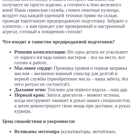
получаете не просто изделие, а готового к бою железного
коня! Наша сервисная служба, словно опытные кузнецы,
колдует над каждой единицей техники прямо на складе,
проводя тщательную предпродажную подготовку. Забудьте о
хлопотах – к вам приедет уже проверенный и настроенный
агрегат, готовый к покорению стихии!
Что входит в таинство предпродажной подготовки?
Ревизия комплектации:
Ни одна деталь не ускользнет
от зоркого взгляда наших мастеров – все на месте, все
готово к работе.
Масляное сердце:
Проверка уровня и первая заправка
маслом – жизненно важный эликсир для долгой и
верной службы (приобретение масла – ваша забота, без
него ритуал не состоится!).
Дыхание огня:
Топливо для первого вздоха – наш дар.
Первый крик:
Запуск двигателя – момент истины,
когда инструмент оживает в руках наших специалистов,
а затем демонстрирует свою мощь при доставке, в руках
курьера.
Цена спокойствия и уверенности:
Великаны мотомира
(культиваторы, мотоблоки,