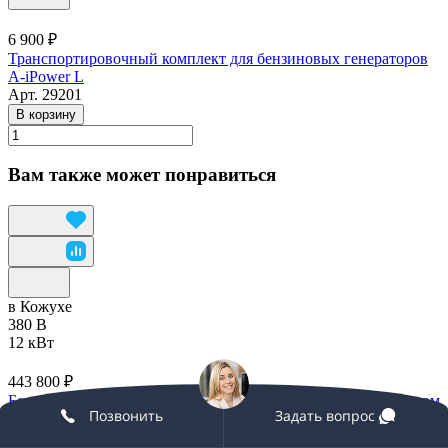
6 900 ₽
Транспортировочный комплект для бензиновых генераторов
A-iPower L
Арт.
29201
В корзину
Вам также может понравиться
в Кожухе
380 В
12 кВт
443 800 ₽
Бензиновый генератор в зимнем супер тихом Кожухе с блоком
Позвонить
Задать вопрос
АВР A-iPower A13000TEAX/1700SSW RAL 7024 трехфазный
с электростартером, 12 кВт