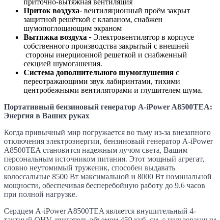
приточно-вытяжная вентиляция
Приток воздуха
-
вентиляционный проём закрыт
защитной решёткой с клапаном, снабжен
шумопоглощающим экраном
Вытяжка воздуха
-
Электровентилятор в корпусе
собственного производства закрытый с внешней
стороны инерционной решеткой и снабженный
секцией шумогашения.
Система дополнительного шумоглушения
с
переотражающими звук лабиринтами, тихими
центробежными вентиляторами и глушителем шума.
Портативный бензиновый генератор A-iPower A8500TEA:
Энергия в Ваших руках
Когда привычный мир погружается во тьму из-за внезапного
отключения электроэнергии, бензиновый генератор A-iPower
A8500TEA становится надежным лучом света, Вашим
персональным источником питания. Этот мощный агрегат,
словно неутомимый труженик, способен выдавать
колоссальные 8500 Вт максимальной и 8000 Вт номинальной
мощности, обеспечивая бесперебойную работу до 9.6 часов
при полной нагрузке.
Сердцем A-iPower A8500TEA является внушительный 4-
тактный OHV-двигатель объемом 459 куб. см. с гильзованным