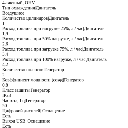
4-тактный, OHV
Тип охлаждения|Двигатель
Воздушное
Количество цилиндров|Двигатель
1
Расход топлива при нагрузке 25%, л / час|Двигатель
1,9
Расход топлива при 50% нагрузке, л / час|Двигатель
2,6
Расход топлива при загрузке 75%, л / час|Двигатель
3,4
Расход топлива при 100% нагрузке, л / час|Двигатель
4,2
Количество полюсов|Генератор
2
Коэффициент мощности (cosφ)|Генератор
0.8
Класс защиты|Генератор
IP23
Частота, Гц|Генератор
50
Цифровой дисплей| Оснащение
Есть
Выход USB| Оснащение
Есть