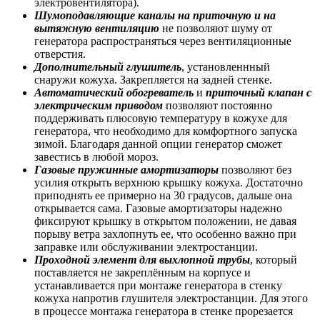
электровентилятора).
Шумоподавляющие каналы на приточную и на
вытяжную вентиляцию
не позволяют шуму от
генератора распространяться через вентиляционные
отверстия.
Дополнительный глушитель
, установленнный
снаружи кожуха. Закрепляется на задней стенке.
Автоматический обогреватель
и
приточный клапан с
электрическим приводом
позволяют постоянно
поддерживать плюсовую температуру в кожухе для
генератора, что необходимо для комфортного запуска
зимой. Благодаря данной опции генератор сможет
завестись в любой мороз.
Газовые пружинные амортизаторы
позволяют без
усилия открыть верхнюю крышку кожуха. Достаточно
приподнять ее примерно на 30 градусов, дальше она
открывается сама. Газовые амортизаторы надежно
фиксируют крышку в открытом положении, не давая
порыву ветра захлопнуть ее, что особенно важно при
заправке или обслуживании электростанции.
Проходной элемент для выхлопной трубы
, который
поставляется не закреплённым на корпусе и
устанавливается при монтаже генератора в стенку
кожуха напротив глушителя электростанции. Для этого
в процессе монтажа генератора в стенке прорезается