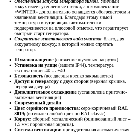
Обеспечение запуска генератора зимой.
Уличный
кожух имеет утепленные стенки, a в комплектации
«WINTER» дополнительно оснащается обогревателем и
клапанами вентиляции. Благодаря этому зимой
температура внутри ящика автоматически
поддерживается на плюсовой отметке, что гарантирует
быстрый старт генератора.
Сохранение эстетического вида участка
, благодаря
аккуратному кожуху, в который можно спрятать
генератор.
Шумопоглащение
(снижение шумовых нагрузок)
Установка на улице
(защита IP44), температура
эксплуатации -40 … +40
Безопасность
(все дверцы крепко закрываются)
Доступ к генератору с двух сторон
(верхняя крышка,
передняя дверца)
Дополнительное охлаждение
(установлена приточно-
вытяжная вентиляция)
Современный дизайн
Цвет серийного производства
: серо-коричневый
RAL
8019;
(возможен любой цвет по RAL classic)
Корпус:
сборный металлический (оцинкованный лист –
1,5 мм; порошковая окраска).
Система вентиляции:
принудительная автоматическая