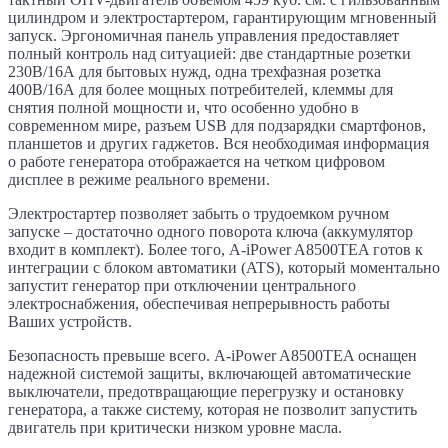
цилиндром и электростартером, гарантирующим мгновенный
запуск. Эргономичная панель управления предоставляет
полный контроль над ситуацией: две стандартные розетки
230В/16А для бытовых нужд, одна трехфазная розетка
400В/16А для более мощных потребителей, клеммы для
снятия полной мощности и, что особенно удобно в
современном мире, разъем USB для подзарядки смартфонов,
планшетов и других гаджетов. Вся необходимая информация
о работе генератора отображается на четком цифровом
дисплее в режиме реального времени.
Электростартер позволяет забыть о трудоемком ручном
запуске – достаточно одного поворота ключа (аккумулятор
входит в комплект). Более того, A-iPower A8500TEA готов к
интеграции с блоком автоматики (ATS), который моментально
запустит генератор при отключении центрального
электроснабжения, обеспечивая непрерывность работы
Ваших устройств.
Безопасность превыше всего. A-iPower A8500TEA оснащен
надежной системой защиты, включающей автоматические
выключатели, предотвращающие перегрузку и остановку
генератора, а также систему, которая не позволит запустить
двигатель при критически низком уровне масла.