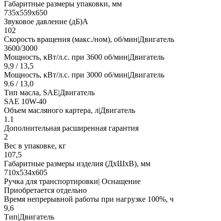
Габаритные размеры упаковки, мм
735х559х650
Звуковое давление (дБ)А
102
Скорость вращения (макс./ном), об/мин|Двигатель
3600/3000
Мощность, кВт/л.с. при 3600 об/мин|Двигатель
9,9 / 13,5
Мощность, кВт/л.с. при 3000 об/мин|Двигатель
9.6 / 13,0
Тип масла, SAE|Двигатель
SAE 10W-40
Объем масляного картера, л|Двигатель
1.1
Дополнительная расширенная гарантия
2
Вес в упаковке, кг
107,5
Габаритные размеры изделия (ДхШхВ), мм
710х534х605
Ручка для транспортировки| Оснащение
Приобретается отдельно
Время непрерывной работы при нагрузке 100%, ч
9,6
Тип|Двигатель