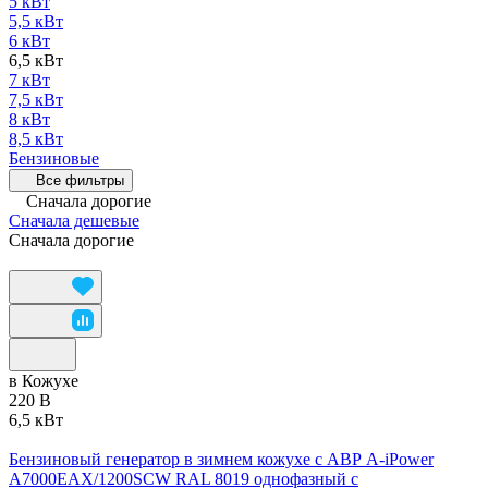
5 кВт
5,5 кВт
6 кВт
6,5 кВт
7 кВт
7,5 кВт
8 кВт
8,5 кВт
Бензиновые
Все фильтры
Сначала дорогие
Сначала дешевые
Сначала дорогие
в Кожухе
220 В
6,5 кВт
Бензиновый генератор в зимнем кожухе с АВР A-iPower
A7000EAX/1200SCW RAL 8019 однофазный с