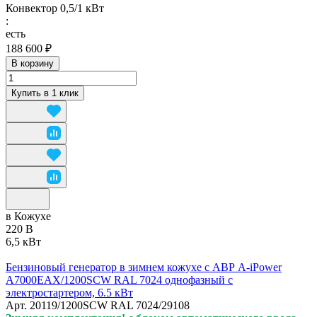
Конвектор 0,5/1 кВт
:
есть
188 600 ₽
В корзину
Купить в 1 клик
в Кожухе
220 В
6,5 кВт
Бензиновый генератор в зимнем кожухе с АВР A-iPower
A7000EAX/1200SCW RAL 7024 однофазный с
электростартером, 6.5 кВт
Арт.
20119/1200SCW RAL 7024/29108