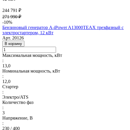
244 791 ₽
271 990 ₽
-10%
Бензиновый генератор A-iPower A13000TEAX трехфазный с
электростартером, 12 кВт
Арт.
20126
В корзину
Максимальная мощность, кВт
:
13,0
Номинальная мощность, кВт
:
12,0
Стартер
:
Электро/ATS
Количество фаз
:
3
Напряжение, В
:
230 / 400