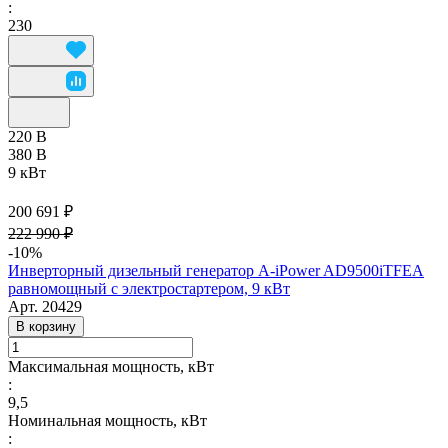
:
230
220 В
380 В
9 кВт
200 691 ₽
222 990 ₽
-10%
Инверторный дизельный генератор A-iPower AD9500iTFEA
равномощный с электростартером, 9 кВт
Арт.
20429
В корзину
Максимальная мощность, кВт
:
9,5
Номинальная мощность, кВт
: