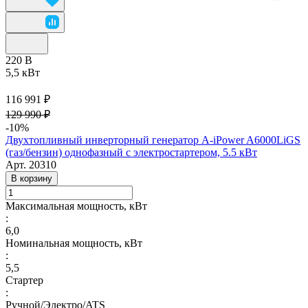
220 В
5,5 кВт
116 991 ₽
129 990 ₽
-10%
Двухтопливный инверторный генератор A-iPower A6000LiGS
(газ/бензин) однофазный с электростартером, 5.5 кВт
Арт.
20310
В корзину
Максимальная мощность, кВт
:
6,0
Номинальная мощность, кВт
:
5,5
Стартер
:
Ручной/Электро/ATS