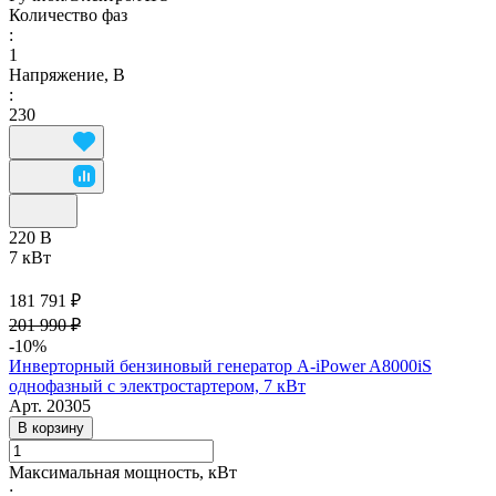
Количество фаз
:
1
Напряжение, В
:
230
220 В
7 кВт
181 791 ₽
201 990 ₽
-10%
Инверторный бензиновый генератор A-iPower A8000iS
однофазный с электростартером, 7 кВт
Арт.
20305
В корзину
Максимальная мощность, кВт
: