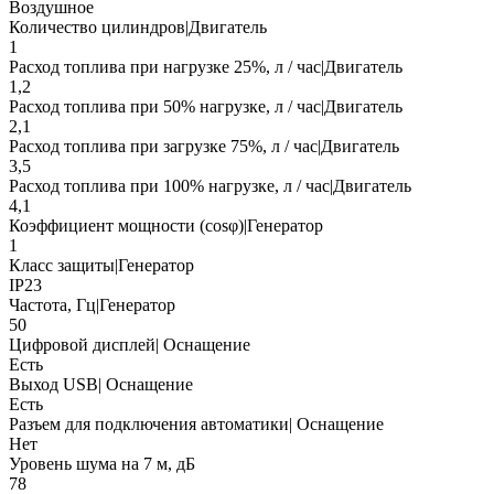
Воздушное
Количество цилиндров|Двигатель
1
Расход топлива при нагрузке 25%, л / час|Двигатель
1,2
Расход топлива при 50% нагрузке, л / час|Двигатель
2,1
Расход топлива при загрузке 75%, л / час|Двигатель
3,5
Расход топлива при 100% нагрузке, л / час|Двигатель
4,1
Коэффициент мощности (cosφ)|Генератор
1
Класс защиты|Генератор
IP23
Частота, Гц|Генератор
50
Цифровой дисплей| Оснащение
Есть
Выход USB| Оснащение
Есть
Разъем для подключения автоматики| Оснащение
Нет
Уровень шума на 7 м, дБ
78