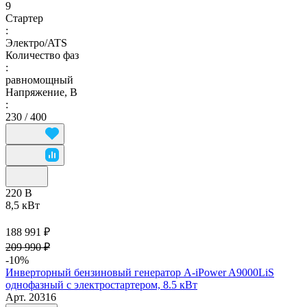
9
Стартер
:
Электро/ATS
Количество фаз
:
равномощный
Напряжение, В
:
230 / 400
220 В
8,5 кВт
188 991 ₽
209 990 ₽
-10%
Инверторный бензиновый генератор A-iPower A9000LiS
однофазный с электростартером, 8.5 кВт
Арт.
20316