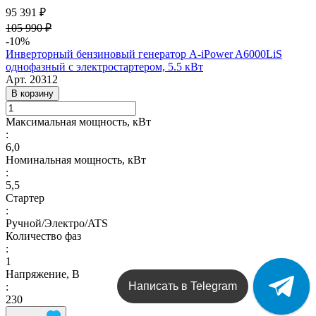
95 391 ₽
105 990 ₽
-10%
Инверторный бензиновый генератор A-iPower A6000LiS
однофазный с электростартером, 5.5 кВт
Арт.
20312
В корзину
Максимальная мощность, кВт
:
6,0
Номинальная мощность, кВт
:
5,5
Стартер
:
Ручной/Электро/ATS
Количество фаз
:
1
Напряжение, В
Написать в Telegram
:
230