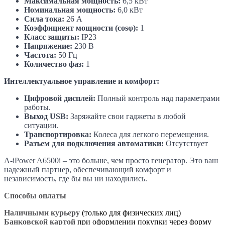
Максимальная мощность:
6,5 кВт
Номинальная мощность:
6,0 кВт
Сила тока:
26 А
Коэффициент мощности (cosφ):
1
Класс защиты:
IP23
Напряжение:
230 В
Частота:
50 Гц
Количество фаз:
1
Интеллектуальное управление и комфорт:
Цифровой дисплей:
Полный контроль над параметрами
работы.
Выход USB:
Заряжайте свои гаджеты в любой
ситуации.
Транспортировка:
Колеса для легкого перемещения.
Разъем для подключения автоматики:
Отсутствует
A-iPower A6500i – это больше, чем просто генератор. Это ваш
надежный партнер, обеспечивающий комфорт и
независимость, где бы вы ни находились.
Способы оплаты
Наличными курьеру
(только для физических лиц)
Банковской картой
при оформлении покупки через форму