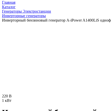
Главная
Каталог
Генераторы Электростанции
Инверторные генераторы
Инверторный бензиновый генератор A-iPower A1400LiS однофа
220 В
1 кВт