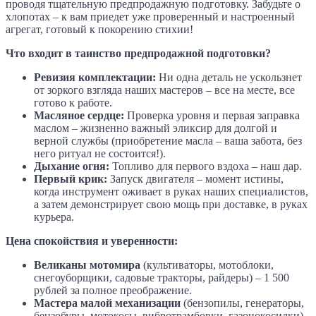
проводя тщательную предпродажную подготовку. Забудьте о
хлопотах – к вам приедет уже проверенный и настроенный
агрегат, готовый к покорению стихии!
Что входит в таинство предпродажной подготовки?
Ревизия комплектации:
Ни одна деталь не ускользнет
от зоркого взгляда наших мастеров – все на месте, все
готово к работе.
Масляное сердце:
Проверка уровня и первая заправка
маслом – жизненно важный эликсир для долгой и
верной службы (приобретение масла – ваша забота, без
него ритуал не состоится!).
Дыхание огня:
Топливо для первого вздоха – наш дар.
Первый крик:
Запуск двигателя – момент истины,
когда инструмент оживает в руках наших специалистов,
а затем демонстрирует свою мощь при доставке, в руках
курьера.
Цена спокойствия и уверенности:
Великаны мотомира
(культиваторы, мотоблоки,
снегоуборщики, садовые тракторы, райдеры) – 1 500
рублей за полное преображение.
Мастера малой механизации
(бензопилы, генераторы,
бензобуры, мотокосы, вибротрамбовки, газонокосилки)