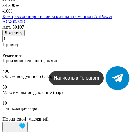
34 390 ₽
-10%
Компрессор поршневой масляный ременной A-iPower
AC400/50B
Арт.
50107
В корзину
Привод
:
Ременной
Производительность, л/мин
:
400
Объем воздушного бака, л
Написать в Telegram
:
50
Максимальное давление (бар)
:
10
Тип компрессора
:
Поршневой, масляный