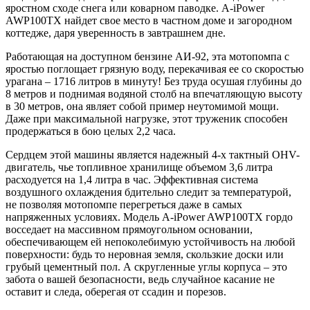
яростном сходе снега или коварном паводке. A-iPower
AWP100TX найдет свое место в частном доме и загородном
коттедже, даря уверенность в завтрашнем дне.
Работающая на доступном бензине АИ-92, эта мотопомпа с
яростью поглощает грязную воду, перекачивая ее со скоростью
урагана – 1716 литров в минуту! Без труда осушая глубины до
8 метров и поднимая водяной столб на впечатляющую высоту
в 30 метров, она являет собой пример неутомимой мощи.
Даже при максимальной нагрузке, этот труженик способен
продержаться в бою целых 2,2 часа.
Сердцем этой машины является надежный 4-х тактный OHV-
двигатель, чье топливное хранилище объемом 3,6 литра
расходуется на 1,4 литра в час. Эффективная система
воздушного охлаждения бдительно следит за температурой,
не позволяя мотопомпе перегреться даже в самых
напряженных условиях. Модель A-iPower AWP100TX гордо
восседает на массивном прямоугольном основании,
обеспечивающем ей непоколебимую устойчивость на любой
поверхности: будь то неровная земля, скользкие доски или
грубый цементный пол. А скругленные углы корпуса – это
забота о вашей безопасности, ведь случайное касание не
оставит и следа, оберегая от ссадин и порезов.