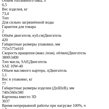
Объем топливного бака, л
6,5
Вес изделия, кг
73,4
Тип
Для сильно загрязнённой воды
Гарантия для товара
2
Объём двигателя, куб.см|Двигатель
420
Габаритные размеры упаковки, мм
755х575х610
Скорость вращения (макс./ном), об/мин|Двигатель
3800\3400
Тип масла, SAE|Двигатель
SAE 10W-40
Объем масляного картера, л|Двигатель
1,1
Вес в упаковке, кг
77
Габаритные размеры изделия (ДхШхВ), мм
740х560х580
Картинка вместо 3D
3037
Время непрерывной работы при нагрузке 100%, ч