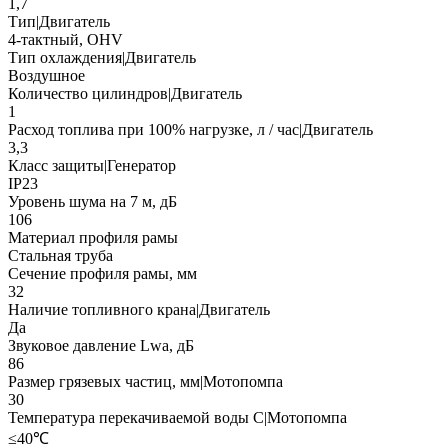
1,7
Тип|Двигатель
4-тактный, OHV
Тип охлаждения|Двигатель
Воздушное
Количество цилиндров|Двигатель
1
Расход топлива при 100% нагрузке, л / час|Двигатель
3,3
Класс защиты|Генератор
IP23
Уровень шума на 7 м, дБ
106
Материал профиля рамы
Стальная труба
Сечение профиля рамы, мм
32
Наличие топливного крана|Двигатель
Да
Звуковое давление Lwa, дБ
86
Размер грязевых частиц, мм|Мотопомпа
30
Температура перекачиваемой воды С|Мотопомпа
≤40℃