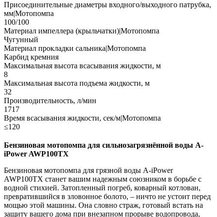
Присоединительные диаметры входного/выходного патрубка,
мм|Мотопомпа
100/100
Материал импеллера (крыльчатки)|Мотопомпа
Чугунный
Материал прокладки сальника|Мотопомпа
Карбид кремния
Максимальная высота всасывания жидкости, м
8
Максимальная высота подъема жидкости, м
32
Производительность, л/мин
1717
Время всасывания жидкости, сек/м|Мотопомпа
≤120
Бензиновая мотопомпа для сильнозагрязнённой воды A-
iPower AWP100TX
Бензиновая мотопомпа для грязной воды A-iPower
AWP100TX станет вашим надежным союзником в борьбе с
водной стихией. Затопленный погреб, коварный котлован,
превратившийся в зловонное болото, – ничто не устоит перед
мощью этой машины. Она словно страж, готовый встать на
защиту вашего дома при внезапном прорыве водопровода,