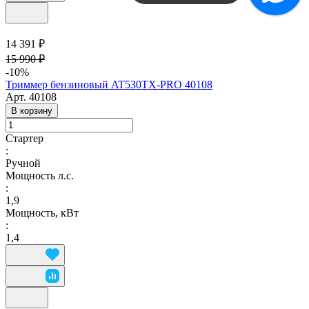
14 391 ₽
15 990 ₽
-10%
Триммер бензиновый AT530ТX-PRO 40108
Арт.
40108
В корзину
Стартер
:
Ручной
Мощность л.с.
:
1,9
Мощность, кВт
:
1,4