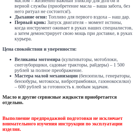
маслом – жизненно важный эликсир для долгой и
верной службы (приобретение масла – ваша забота, без
него ритуал не состоится!).
Дыхание огня:
Топливо для первого вздоха – наш дар.
Первый крик:
Запуск двигателя – момент истины,
когда инструмент оживает в руках наших специалистов,
а затем демонстрирует свою мощь при доставке, в руках
курьера.
Цена спокойствия и уверенности:
Великаны мотомира
(культиваторы, мотоблоки,
снегоуборщики, садовые тракторы, райдеры) – 1 500
рублей за полное преображение.
Мастера малой механизации
(бензопилы, генераторы,
бензобуры, мотокосы, вибротрамбовки, газонокосилки)
– 600 рублей за готовность к любым задачам.
Масло и другие сервисные жидкости приобретается
отдельно.
Выполнение предпродажной подготовки не исключает
внимательного изучения инструкции по эксплуатации
изделия.