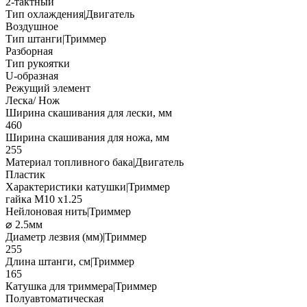
2-тактный
Тип охлаждения|Двигатель
Воздушное
Тип штанги|Триммер
Разборная
Тип рукоятки
U-образная
Режущий элемент
Леска/ Нож
Ширина скашивания для лески, мм
460
Ширина скашивания для ножа, мм
255
Материал топливного бака|Двигатель
Пластик
Характеристики катушки|Триммер
гайка М10 х1.25
Нейлоновая нить|Триммер
⌀ 2.5мм
Диаметр лезвия (мм)|Триммер
255
Длина штанги, см|Триммер
165
Катушка для триммера|Триммер
Полуавтоматическая