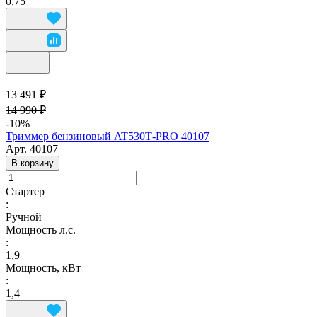
0,75
13 491 ₽
14 990 ₽
-10%
Триммер бензиновый AT530Т-PRO 40107
Арт.
40107
В корзину
Стартер
:
Ручной
Мощность л.с.
:
1,9
Мощность, кВт
:
1,4