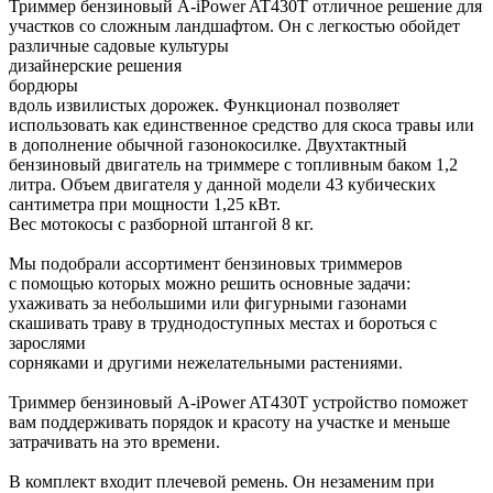
Триммер бензиновый A-iPower AT430T отличное решение для
участков со сложным ландшафтом. Он с легкостью обойдет
различные садовые культуры
дизайнерские решения
бордюры
вдоль извилистых дорожек. Функционал позволяет
использовать как единственное средство для скоса травы или
в дополнение обычной газонокосилке. Двухтактный
бензиновый двигатель на триммере с топливным баком 1,2
литра. Объем двигателя у данной модели 43 кубических
сантиметра при мощности 1,25 кВт.
Вес мотокосы с разборной штангой 8 кг.
Мы подобрали ассортимент бензиновых триммеров
с помощью которых можно решить основные задачи:
ухаживать за небольшими или фигурными газонами
скашивать траву в труднодоступных местах и бороться с
зарослями
сорняками и другими нежелательными растениями.
Триммер бензиновый A-iPower AT430T устройство поможет
вам поддерживать порядок и красоту на участке и меньше
затрачивать на это времени.
В комплект входит плечевой ремень. Он незаменим при