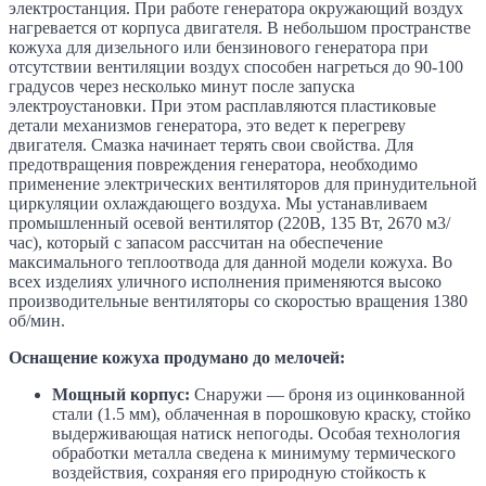
электростанция. При работе генератора окружающий воздух
нагревается от корпуса двигателя. В небольшом пространстве
кожуха для дизельного или бензинового генератора при
отсутствии вентиляции воздух способен нагреться до 90-100
градусов через несколько минут после запуска
электроустановки. При этом расплавляются пластиковые
детали механизмов генератора, это ведет к перегреву
двигателя. Смазка начинает терять свои свойства. Для
предотвращения повреждения генератора, необходимо
применение электрических вентиляторов для принудительной
циркуляции охлаждающего воздуха. Мы устанавливаем
промышленный осевой вентилятор (220В, 135 Вт, 2670 м3/
час), который с запасом рассчитан на обеспечение
максимального теплоотвода для данной модели кожуха. Во
всех изделиях уличного исполнения применяются высоко
производительные вентиляторы со скоростью вращения 1380
об/мин.
Оснащение кожуха продумано до мелочей:
Мощный корпус:
Снаружи — броня из оцинкованной
стали (1.5 мм), облаченная в порошковую краску, стойко
выдерживающая натиск непогоды. Особая технология
обработки металла сведена к минимуму термического
воздействия, сохраняя его природную стойкость к