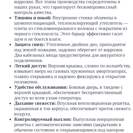
коррозии. Все этапы производства сосредоточены в
наших руках, что гарантирует бескомпромиссный
контроль качества.
Тишина и покой:
Внутренние стенки облачены в
шумопоглощающий, теплоизолирующий утеплитель —
плиты из стекломинерального волокна с покрытием из
черного стеклохолста. Этот барьер эффективно гасит
шум и не боится влаги.
Защита снизу:
Утепленное двойное дно, приподнятое
над землей ножками, надежно оберегает от коррозии.
Два кабельных ввода предусмотрены для аккуратного
подключения.
Легкий доступ:
Верхняя крышка, словно по волшебству,
взмывает вверх на газовых пружинных амортизаторах,
плавно открываясь и надежно фиксируясь в открытом
положении.
Удобство обслуживания:
Боковая дверь, в тандеме с
верхней крышкой, обеспечивает беспрепятственный
доступ ко всем узлам генератора.
Дыхание свежести:
Впускная вентиляционная решетка,
окрашенная в тон корпуса, обеспечивает приток свежего
воздуха.
Контролируемый выхлоп:
Выпускная инерционная
решетка с автоматическими ламелями (закрытыми в
обычном состоянии и открывающимися под напором