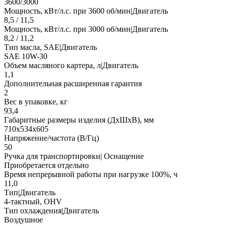
3600/3000
Мощность, кВт/л.с. при 3600 об/мин|Двигатель
8,5 / 11,5
Мощность, кВт/л.с. при 3000 об/мин|Двигатель
8,2 / 11,2
Тип масла, SAE|Двигатель
SAE 10W-30
Объем масляного картера, л|Двигатель
1,1
Дополнительная расширенная гарантия
2
Вес в упаковке, кг
93,4
Габаритные размеры изделия (ДхШхВ), мм
710х534х605
Напряжение/частота (В/Гц)
50
Ручка для транспортировки| Оснащение
Приобретается отдельно
Время непрерывной работы при нагрузке 100%, ч
11,0
Тип|Двигатель
4-тактный, OHV
Тип охлаждения|Двигатель
Воздушное