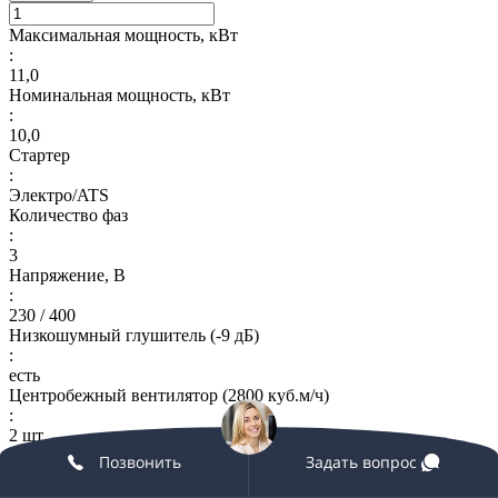
Максимальная мощность, кВт
:
11,0
Номинальная мощность, кВт
:
10,0
Стартер
:
Электро/ATS
Количество фаз
:
3
Напряжение, В
:
230 / 400
Низкошумный глушитель (-9 дБ)
:
есть
Центробежный вентилятор (2800 куб.м/ч)
:
2 шт
Воздушный клапан с электроприводом Belimo/Siemens
Позвонить
Задать вопрос
:
есть