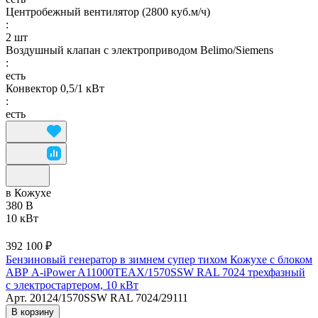
Центробежный вентилятор (2800 куб.м/ч)
:
2 шт
Воздушный клапан с электроприводом Belimo/Siemens
:
есть
Конвектор 0,5/1 кВт
:
есть
в Кожухе
380 В
10 кВт
392 100 ₽
Бензиновый генератор в зимнем супер тихом Кожухе с блоком
АВР A-iPower A11000TEAX/1570SSW RAL 7024 трехфазный
с электростартером, 10 кВт
Арт.
20124/1570SSW RAL 7024/29111
В корзину