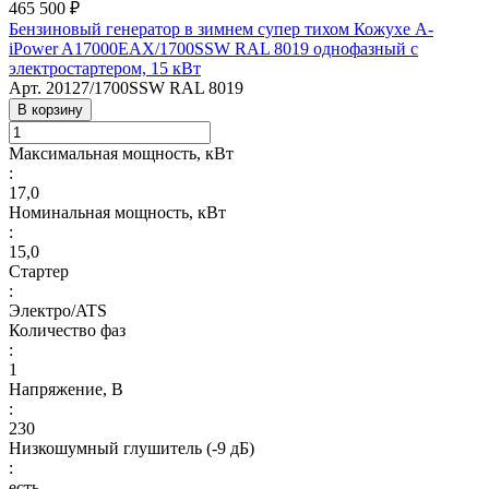
465 500 ₽
Бензиновый генератор в зимнем супер тихом Кожухе A-
iPower A17000EAX/1700SSW RAL 8019 однофазный с
электростартером, 15 кВт
Арт.
20127/1700SSW RAL 8019
В корзину
Максимальная мощность, кВт
:
17,0
Номинальная мощность, кВт
:
15,0
Стартер
:
Электро/ATS
Количество фаз
:
1
Напряжение, В
:
230
Низкошумный глушитель (-9 дБ)
:
есть