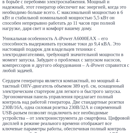
в борьбе с перебоями электроснабжения. Мощный и
надежный, этот генератор обеспечит вас энергией, когда это
необходимо больше всего. С максимальной мощностью в 6
кВт и стабильной номинальной мощностью 5,5 кВт он
способен непрерывно работать до 11 часов при полной
нагрузке, даря свет и комфорт вашему дому.
Уникальная особенность A-iPower A6000EAX – его
способность выдерживать пусковые токи до 9,4 кВA. Это
настоящий подарок для владельцев техники с
электродвигателями, требующей значительной мощности в
момент запуска. Забудьте о проблемах с запуском насосов,
компрессоров и другого оборудования – A-iPower справится с
любой задачей.
Сердцем генератора является компактный, но мощный 4-
тактный OHV-двигатель объемом 389 куб. см, оснащенный
электрическим стартером для легкого и быстрого запуска.
Эргономичная панель управления предлагает полный
контроль над работой генератора. Две стандартные розетки
230В/16А, одна силовая розетка 230В/32А и современный
USB-разъем позволят подключить все необходимые
устройства – от электроинструмента до смартфона. Цифровой
дисплей в режиме реального времени отображает все
ключевые параметры работы, обеспечивая полный контроль