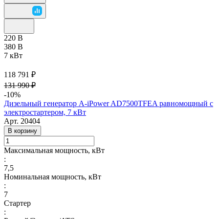
220 В
380 В
7 кВт
118 791 ₽
131 990 ₽
-10%
Дизельный генератор A-iPower AD7500TFEA равномощный с
электростартером, 7 кВт
Арт.
20404
В корзину
Максимальная мощность, кВт
:
7,5
Номинальная мощность, кВт
:
7
Стартер
: