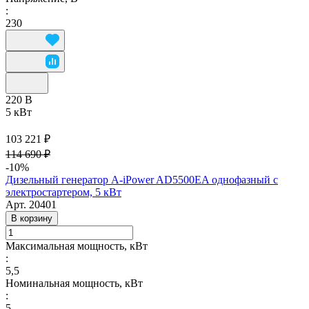
:
230
220 В
5 кВт
103 221 ₽
114 690 ₽
-10%
Дизельный генератор A-iPower AD5500EA однофазный с
электростартером, 5 кВт
Арт.
20401
В корзину
Максимальная мощность, кВт
:
5,5
Номинальная мощность, кВт
:
5