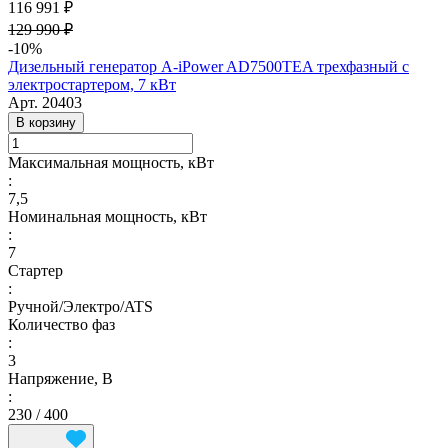
116 991 ₽
129 990 ₽
-10%
Дизельный генератор A-iPower AD7500TEA трехфазный с
электростартером, 7 кВт
Арт.
20403
В корзину
Максимальная мощность, кВт
:
7,5
Номинальная мощность, кВт
:
7
Стартер
:
Ручной/Электро/ATS
Количество фаз
:
3
Напряжение, В
:
230 / 400