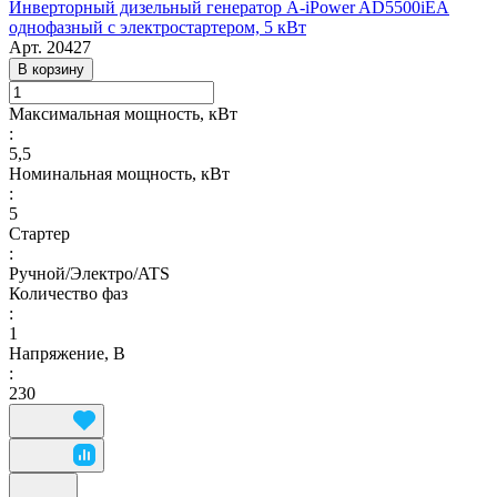
Инверторный дизельный генератор A-iPower AD5500iEA
однофазный с электростартером, 5 кВт
Арт.
20427
В корзину
Максимальная мощность, кВт
:
5,5
Номинальная мощность, кВт
:
5
Стартер
:
Ручной/Электро/ATS
Количество фаз
:
1
Напряжение, В
:
230