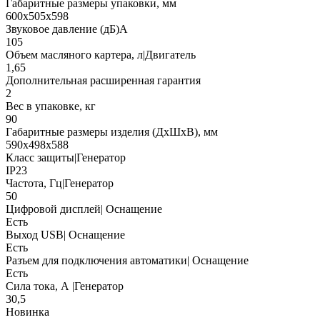
Габаритные размеры упаковки, мм
600х505х598
Звуковое давление (дБ)А
105
Объем масляного картера, л|Двигатель
1,65
Дополнительная расширенная гарантия
2
Вес в упаковке, кг
90
Габаритные размеры изделия (ДхШхВ), мм
590х498х588
Класс защиты|Генератор
IP23
Частота, Гц|Генератор
50
Цифровой дисплей| Оснащение
Есть
Выход USB| Оснащение
Есть
Разъем для подключения автоматики| Оснащение
Есть
Сила тока, А |Генератор
30,5
Новинка