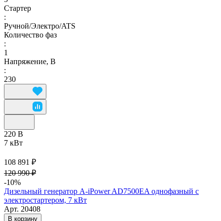
Стартер
:
Ручной/Электро/ATS
Количество фаз
:
1
Напряжение, В
:
230
220 В
7 кВт
108 891 ₽
120 990 ₽
-10%
Дизельный генератор A-iPower AD7500EA однофазный с
электростартером, 7 кВт
Арт.
20408
В корзину