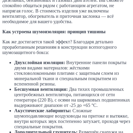
дизельных, бензиновых и газовых двигателей. Вы сможете
спокойно общаться рядом с работающим агрегатом, не
напрягая голос. В стоимость изделия уже включены
вентилятор, обогреватель и приточная заслонка — всё
необходимое для вашего удобства.
Как устроена шумоизоляция: принцип тишины
Как же достигается такой эффект? Благодаря детально
проработанным решениям в конструкции всепогодного
шумозащитного бокса:
Двухслойная изоляция:
Внутренние панели покрыты
двумя видами материалов: жёсткими
стекловолоконными плитами с защитным слоем из
минеральной ткани и специальным покрытием из
вспененной резины.
Бесшумная вентиляция:
Два тихих промышленных
центробежных вентилятора, питающихся от сети
генератора (220 В), с осями на шариковых подшипниках
выдерживают диапазон от -25 до +65 °C.
Акустические лабиринты:
Сложные
шумоподавляющие воздуховоды на притоке и вытяжке,
внутри которых звук постепенно затухает, проходя через
специальные покрытия.
Дополнительный глушитель:
Размещён снаружи на