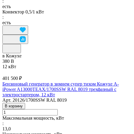
:
есть
Конвектор 0,5/1 кВт
:
есть
в Кожухе
380 В
12 кВт
401 500 ₽
Бензиновый генератор в зимнем супер тихом Кожухе A-
iPower A13000TEAX/1700SSW RAL 8019 трехфазный с
электростартером, 12 кВт
Арт.
20126/1700SSW RAL 8019
В корзину
Максимальная мощность, кВт
:
13,0