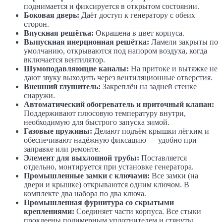
поднимается и фиксируется в открытом состоянии.
Боковая дверь:
Даёт доступ к генератору с обеих
сторон.
Впускная решётка:
Окрашена в цвет корпуса.
Выпускная инерционная решётка:
Ламели закрыты по
умолчанию, открываются под напором воздуха, когда
включается вентилятор.
Шумоподавляющие каналы:
На притоке и вытяжке не
дают звуку выходить через вентиляционные отверстия.
Внешний глушитель:
Закреплён на задней стенке
снаружи.
Автоматический обогреватель и приточный клапан:
Поддерживают плюсовую температуру внутри,
необходимую для быстрого запуска зимой.
Газовые пружины:
Делают подъём крышки лёгким и
обеспечивают надёжную фиксацию — удобно при
заправке или ремонте.
Элемент для выхлопной трубы:
Поставляется
отдельно, монтируется при установке генератора.
Промышленные замки с ключами:
Все замки (на
двери и крышке) открываются одним ключом. В
комплекте два набора по два ключа.
Промышленная фурнитура со скрытыми
креплениями:
Соединяет части корпуса. Все стыки
проклеены полимерным уплотнителем и стянуты