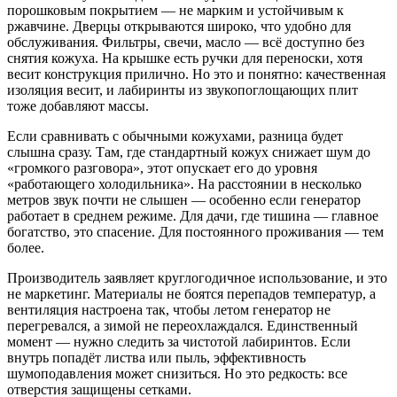
порошковым покрытием — не марким и устойчивым к
ржавчине. Дверцы открываются широко, что удобно для
обслуживания. Фильтры, свечи, масло — всё доступно без
снятия кожуха. На крышке есть ручки для переноски, хотя
весит конструкция прилично. Но это и понятно: качественная
изоляция весит, и лабиринты из звукопоглощающих плит
тоже добавляют массы.
Если сравнивать с обычными кожухами, разница будет
слышна сразу. Там, где стандартный кожух снижает шум до
«громкого разговора», этот опускает его до уровня
«работающего холодильника». На расстоянии в несколько
метров звук почти не слышен — особенно если генератор
работает в среднем режиме. Для дачи, где тишина — главное
богатство, это спасение. Для постоянного проживания — тем
более.
Производитель заявляет круглогодичное использование, и это
не маркетинг. Материалы не боятся перепадов температур, а
вентиляция настроена так, чтобы летом генератор не
перегревался, а зимой не переохлаждался. Единственный
момент — нужно следить за чистотой лабиринтов. Если
внутрь попадёт листва или пыль, эффективность
шумоподавления может снизиться. Но это редкость: все
отверстия защищены сетками.