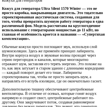
Кожухи для генераторов
Кожух для генератора Ultra Silent 1570 Winter — это не
просто коробка, накрывающая двигатель. Это тщательно
спроектированная акустическая система, созданная для
того, чтобы превратить шумную работу генератора в едва
различимый фон. Модель рассчитана на круглогодичное
использование с генераторами мощностью до 11 кВт, но
главная её особенность кроется в названии — «Супертихая
комплектация».
Обычные кожухи просто поглощают звук, используя слой
шумоизоляции. Здесь же применён принцип лабиринта.
Внутри корпуса воздух и звуковые волны проходят через
серию перегородок и каналов, которые многократно
отражают шум, заставляя его терять энергию. Это похоже на
то, как звук затухает в старом здании с длинными коридорами
— каждый поворот делает его тише. Лабиринты
спроектированы так, чтобы не просто запирать шум, а
направлять его вглубь изоляции, где он окончательно гаснет.
Дополнительную тишину обеспечивают центробежные
вентиляторы. В отличие от осевых, которые гонят воздух
напрямую и создают свист, центробежные работают по-
другому. Они закручивают поток, создавая равномерное
давление без резких перепадов. Это значит, что генератор