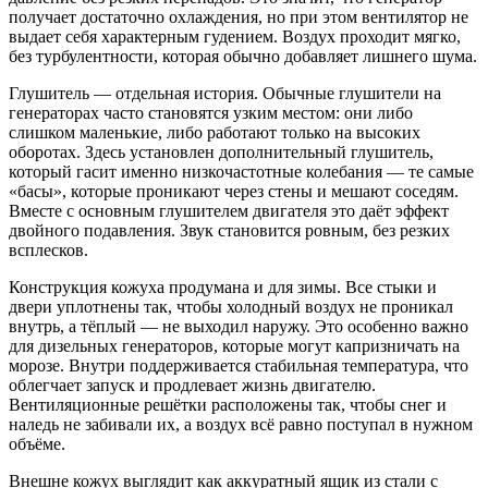
получает достаточно охлаждения, но при этом вентилятор не
выдает себя характерным гудением. Воздух проходит мягко,
без турбулентности, которая обычно добавляет лишнего шума.
Глушитель — отдельная история. Обычные глушители на
генераторах часто становятся узким местом: они либо
слишком маленькие, либо работают только на высоких
оборотах. Здесь установлен дополнительный глушитель,
который гасит именно низкочастотные колебания — те самые
«басы», которые проникают через стены и мешают соседям.
Вместе с основным глушителем двигателя это даёт эффект
двойного подавления. Звук становится ровным, без резких
всплесков.
Конструкция кожуха продумана и для зимы. Все стыки и
двери уплотнены так, чтобы холодный воздух не проникал
внутрь, а тёплый — не выходил наружу. Это особенно важно
для дизельных генераторов, которые могут капризничать на
морозе. Внутри поддерживается стабильная температура, что
облегчает запуск и продлевает жизнь двигателю.
Вентиляционные решётки расположены так, чтобы снег и
наледь не забивали их, а воздух всё равно поступал в нужном
объёме.
Внешне кожух выглядит как аккуратный ящик из стали с