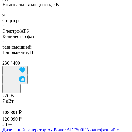
Номинальная мощность, кВт
:
9
Стартер
:
Электро/ATS
Количество фаз
:
равномощный
Напряжение, В
:
230 / 400
220 В
7 кВт
108 891 ₽
120 990 ₽
-10%
Дизельный генератор A-iPower AD7500EA однофазный с