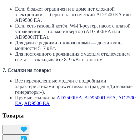
Если бюджет ограничен и в доме нет сложной
электроники — берите классический AD7500 EA или
AD9500 EA.
Если есть газовый котёл, Wi-Fi-роутер, насос с платой
управления — только инвертор (AD7500iEA или
AD9500iTFEA).
Для дачи с редкими отключениями — достаточно
мощности 5–7 кВт.
Для постоянного проживания с частым отключением
света — закладывайте 8–9 кВт с запасом.
7. Ссылки на товары
Все перечисленные модели с подробными
характеристиками: ipower-russia.ru (раздел «Дизельные
генераторы»).
Прямые ссылки на
AD7500iEA
,
AD9500iTFEA
,
AD7500
EA
,
AD9500 EA
Товары