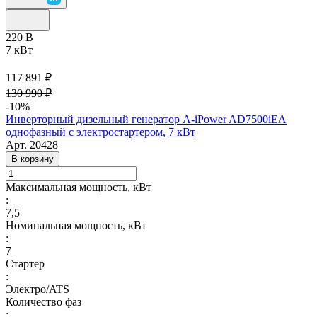
220 В
7 кВт
117 891 ₽
130 990 ₽
-10%
Инверторный дизельный генератор A-iPower AD7500iEA
однофазный с электростартером, 7 кВт
Арт.
20428
В корзину
Максимальная мощность, кВт
:
7,5
Номинальная мощность, кВт
:
7
Стартер
:
Электро/ATS
Количество фаз
: