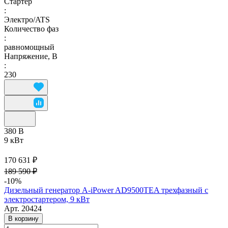
Стартер
:
Электро/ATS
Количество фаз
:
равномощный
Напряжение, В
:
230
380 В
9 кВт
170 631 ₽
189 590 ₽
-10%
Дизельный генератор A-iPower AD9500TEA трехфазный с
электростартером, 9 кВт
Арт.
20424
В корзину