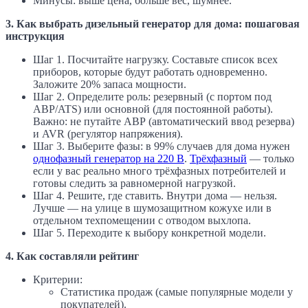
Минусы: выше цена, больше вес, шумнее.
3. Как выбрать дизельный генератор для дома: пошаговая
инструкция
Шаг 1. Посчитайте нагрузку. Составьте список всех
приборов, которые будут работать одновременно.
Заложите 20% запаса мощности.
Шаг 2. Определите роль: резервный (с портом под
АВР/ATS) или основной (для постоянной работы).
Важно: не путайте АВР (автоматический ввод резерва)
и AVR (регулятор напряжения).
Шаг 3. Выберите фазы: в 99% случаев для дома нужен
однофазный генератор на 220 В
.
Трёхфазный
— только
если у вас реально много трёхфазных потребителей и
готовы следить за равномерной нагрузкой.
Шаг 4. Решите, где ставить. Внутри дома — нельзя.
Лучше — на улице в шумозащитном кожухе или в
отдельном техпомещении с отводом выхлопа.
Шаг 5. Переходите к выбору конкретной модели.
4. Как составляли рейтинг
Критерии:
Статистика продаж (самые популярные модели у
покупателей).