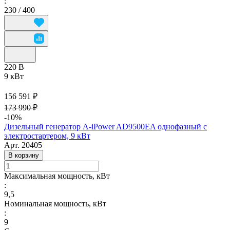
:
230 / 400
220 В
9 кВт
156 591 ₽
173 990 ₽
-10%
Дизельный генератор A-iPower AD9500EA однофазный с
электростартером, 9 кВт
Арт.
20405
В корзину
Максимальная мощность, кВт
:
9,5
Номинальная мощность, кВт
:
9