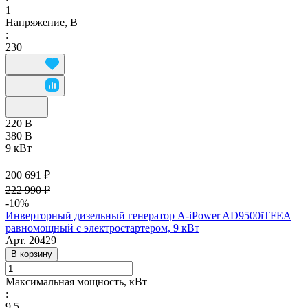
1
Напряжение, В
:
230
220 В
380 В
9 кВт
200 691 ₽
222 990 ₽
-10%
Инверторный дизельный генератор A-iPower AD9500iTFEA
равномощный с электростартером, 9 кВт
Арт.
20429
В корзину
Максимальная мощность, кВт
:
9,5