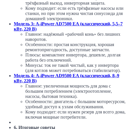
трёхфазный выход, инверторная защита.
Кому подходит: если есть трёхфазные насосы или
станки, но при этом нужна чистая синусоида для
домашней электроники.
Модель 3: A-iPower AD7500 EA (классический, 5,5–7
кВт, 220 В)
Главное: надёжный «рабочий конь» без лишних
наворотов.
Особенности: простая конструкция, хорошая
ремонтопригодность, доступные запчасти.
Плюсы: компактнее инвертора, дешевле, долгая
работа без отключений.
Минусы: ток не такой чистый, как у инвертора
(для котлов может потребоваться стабилизатор).
Модель 4: A-iPower AD9500 EA (классический, 8–9
кВт, 220 В)
Главное: увеличенная мощность для дома с
большим потреблением (электроотопление,
насосы, бытовая техника).
Особенности: двигатель с большим моторесурсом,
удобный доступ к узлам обслуживания.
Кому подходит: если нужен резерв для всего дома,
включая мощные потребители.
6. Итоговые советы