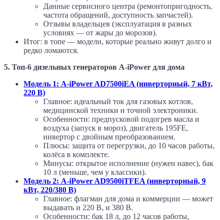
Данные сервисного центра (ремонтопригодность,
частота обращений, доступность запчастей).
Отзывы владельцев (эксплуатация в разных
условиях — от жары до морозов).
Итог: в топе — модели, которые реально живут долго и
редко ломаются.
5. Топ-6 дизельных генераторов A-iPower для дома
Модель 1: A-iPower AD7500iEA (инверторный, 7 кВт,
220 В)
Главное: идеальный ток для газовых котлов,
медицинской техники и точной электроники.
Особенности: предпусковой подогрев масла и
воздуха (запуск в мороз), двигатель 195FE,
инвертор с двойным преобразованием.
Плюсы: защита от перегрузки, до 10 часов работы,
колёса в комплекте.
Минусы: открытое исполнение (нужен навес), бак
10 л (меньше, чем у классики).
Модель 2: A-iPower AD9500iTFEA (инверторный, 9
кВт, 220/380 В)
Главное: флагман для дома и коммерции — может
выдавать и 220 В, и 380 В.
Особенности: бак 18 л, до 12 часов работы,