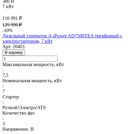
380 В
7 кВт
116 991 ₽
129 990 ₽
-10%
Дизельный генератор A-iPower AD7500TEA трехфазный с
электростартером, 7 кВт
Арт.
20403
В корзину
Максимальная мощность, кВт
:
7,5
Номинальная мощность, кВт
:
7
Стартер
:
Ручной/Электро/ATS
Количество фаз
:
3
Напряжение, В