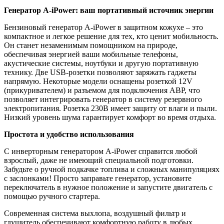
Генератор A-iPower: ваш портативный источник энергии
Бензиновый генератор A-iPower в защитном кожухе – это
компактное и легкое решение для тех, кто ценит мобильность.
Он станет незаменимым помощником на природе,
обеспечивая энергией ваши мобильные телефоны,
акустические системы, ноутбуки и другую портативную
технику. Две USB-розетки позволяют заряжать гаджеты
напрямую. Некоторые модели оснащены розеткой 12V
(прикуривателем) и разъемом для подключения АВР, что
позволяет интегрировать генератор в систему резервного
электропитания. Розетка 230В имеет защиту от влаги и пыли.
Низкий уровень шума гарантирует комфорт во время отдыха.
Простота и удобство использования
С инверторным генератором A-iPower справится любой
взрослый, даже не имеющий специальной подготовки.
Забудьте о ручной подкачке топлива и сложных манипуляциях
с заслонками! Просто заправьте генератор, установите
переключатель в нужное положение и запустите двигатель с
помощью ручного стартера.
Современная система выхлопа, воздушный фильтр и
глушитель обеспечивают комфортную работу в любых